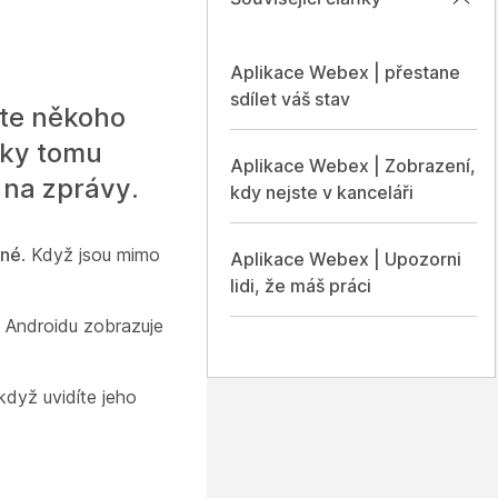
Aplikace Webex | přestane
sdílet váš stav
ete někoho
Díky tomu
Aplikace Webex | Zobrazení,
t na zprávy.
kdy nejste v kanceláři
pné
. Když jsou mimo
Aplikace Webex | Upozorni
lidi, že máš práci
o Androidu zobrazuje
když uvidíte jeho