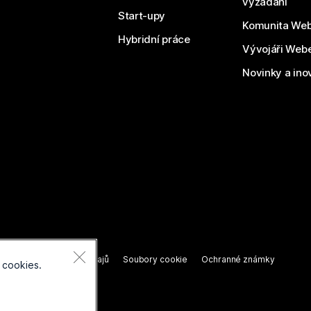
vyžádání
Start-upy
Komunita We
Hybridní práce
Vývojáři Web
Novinky a ino
razena.
í o ochraně osobních údajů
Soubory cookie
Ochranné známky
 cookies.