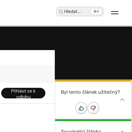
Hledat
...
⌘K
Přihlásit se k
Byl tento článek užitečný?
odběru
Související články