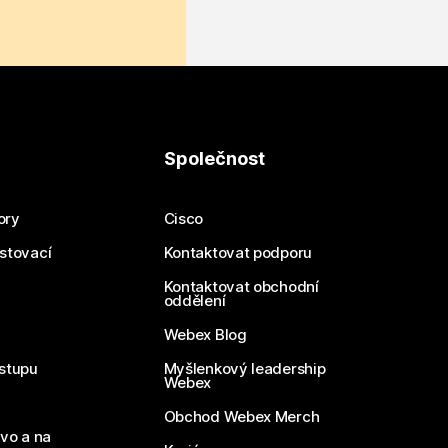
Společnost
ory
Cisco
estovací
Kontaktovat podporu
Kontaktovat obchodní
oddělení
Webex Blog
stupu
Myšlenkový leadership
Webex
Obchod Webex Merch
vo a na