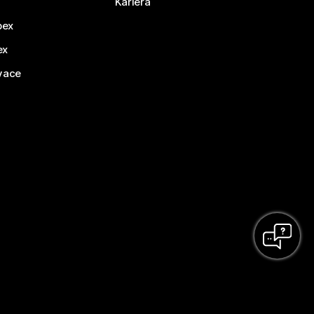
Kariéra
bex
ex
vace