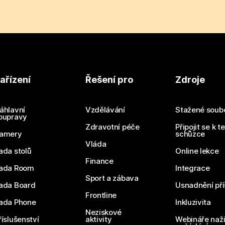
ařízení
Řešení pro
Zdroje
áhlavní
Vzdělávání
Stažené soub
oupravy
Zdravotní péče
Připojit se k t
amery
schůzce
Vláda
ada stolů
Online lekce
Finance
ada Room
Integrace
Sport a zábava
ada Board
Usnadnění pří
Frontline
ada Phone
Inkluzivita
Neziskové
říslušenství
aktivity
Webináře naži