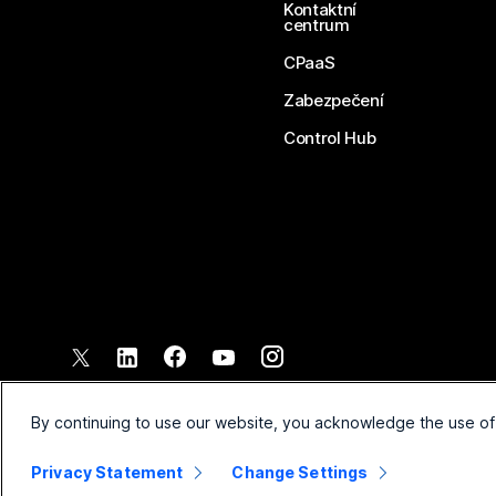
Kontaktní
centrum
CPaaS
Zabezpečení
Control Hub
©
2026
Společnost Cisco a/nebo její pobočky. Všechna práva vyh
Smluvní podmínky
Prohlášen
By continuing to use our website, you acknowledge the use of
Privacy Statement
Change Settings