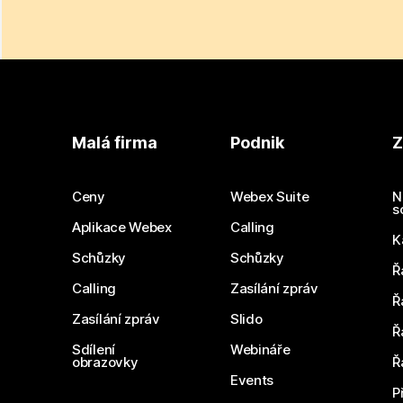
Malá firma
Podnik
Z
Ceny
Webex Suite
N
s
Aplikace Webex
Calling
K
Schůzky
Schůzky
Ř
Calling
Zasílání zpráv
Ř
Zasílání zpráv
Slido
Ř
Sdílení
Webináře
obrazovky
Ř
Events
P