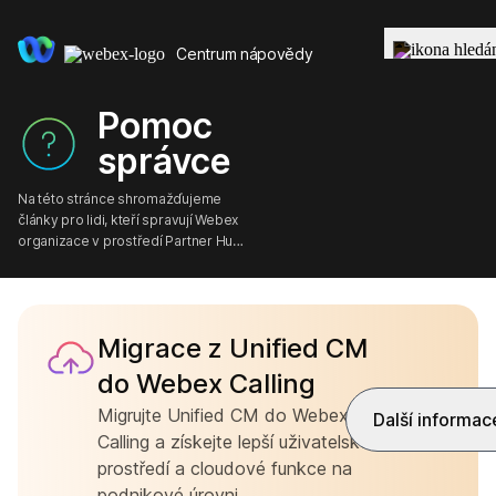
Centrum nápovědy
Pomoc
správce
Na této stránce shromažďujeme
články pro lidi, kteří spravují Webex
organizace v prostředí Partner Hub
nebo Control Hub.
Migrace z Unified CM
do Webex Calling
Migrujte Unified CM do Webex
Další informac
Calling a získejte lepší uživatelské
prostředí a cloudové funkce na
podnikové úrovni.