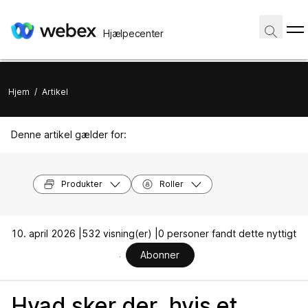
Hjælpecenter
Hjem
/
Artikel
Denne artikel gælder for:
Produkter
Roller
10. april 2026 |
532 visning(er) |
0 personer fandt dette nyttigt
Abonner
Hvad sker der, hvis et