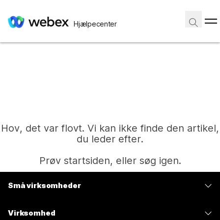
Hjælpecenter
Hov, det var flovt. Vi kan ikke finde den artikel,
du leder efter.
Prøv startsiden, eller søg igen.
Små virksomheder
Hjem
Priser
Virksomhed