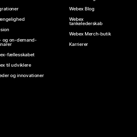
grationer
Webex Blog
gængelighed
Webex
tankelederskab
usion
Webex Merch-butik
e- og on-demand-
narer
Karrierer
ex-fællesskabet
x til udviklere
der og innovationer