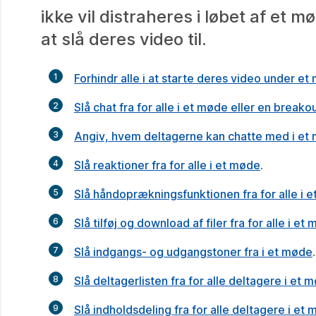
ikke vil distraheres i løbet af et m
at slå deres video til.
1
Forhindr alle i at starte deres video under e
2
Slå chat fra for alle i et møde eller en break
3
Angiv, hvem deltagerne kan chatte med i et
4
Slå reaktioner fra for alle i et møde
.
5
Slå håndoprækningsfunktionen fra for alle i 
6
Slå tilføj og download af filer fra for alle i et
7
Slå indgangs- og udgangstoner fra i et møde
.
8
Slå deltagerlisten fra for alle deltagere i et 
9
Slå indholdsdeling fra for alle deltagere i et