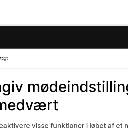
ttigt
giv mødeindstillin
 medvært
ktivere visse funktioner i løbet af et 