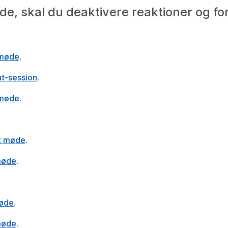
øde, skal du deaktivere reaktioner og for
t møde
.
out-session
.
 møde
.
et møde
.
 møde
.
møde
.
 møde
.