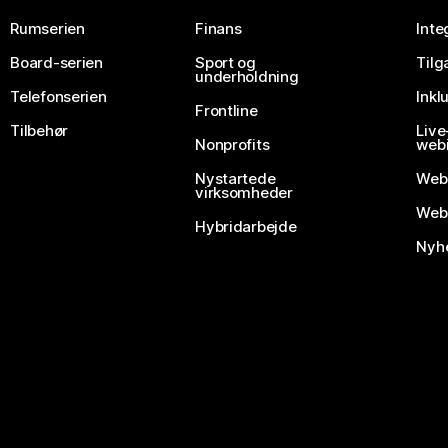
Rumserien
Finans
Inte
Board-serien
Sport og
Til
underholdning
Telefonserien
Inkl
Frontline
Tilbehør
Liv
Nonprofits
webi
Nystartede
Web
virksomheder
Webe
Hybridarbejde
Nyhe