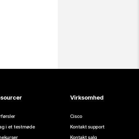
sourcer
Virksomhed
førsler
Cisco
ag i et testmøde
Kontakt support
nekurser
Kontakt salg