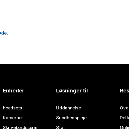
møde
.
Enheder
Løsninger til
Res
headsets
Uddannelse
Over
Kameraer
Sundhedspleje
Delt
Skrivebordsserier
Stat
Onli