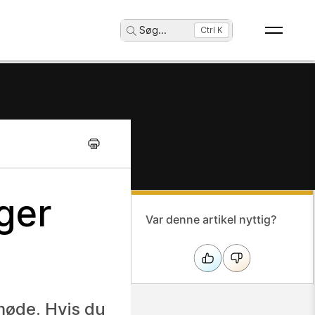
Søg
...
Ctrl K
ger
Var denne artikel nyttig?
møde. Hvis du