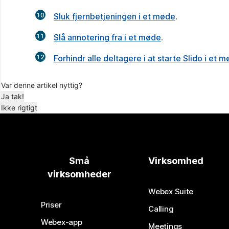
10
Sluk fjernbetjeningen i et møde
.
11
Slå annotering fra i et møde
.
12
Forhindr alle deltagere i at starte Slido i et 
Var denne artikel nyttig?
Ja tak!
Ikke rigtigt
Små
Virksomhed
virksomheder
Webex Suite
Priser
Calling
Webex-app
Meetings