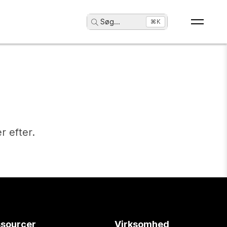
Søg
...
⌘K
r efter.
sourcer
Virksomhed