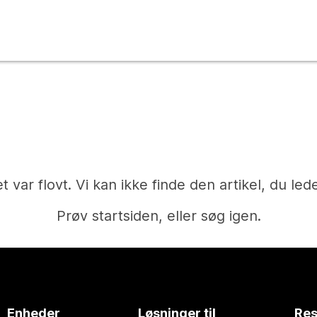
t var flovt. Vi kan ikke finde den artikel, du lede
Prøv startsiden, eller søg igen.
Hjem
Enheder
Løsninger til
Res
Har du brug for et svar?