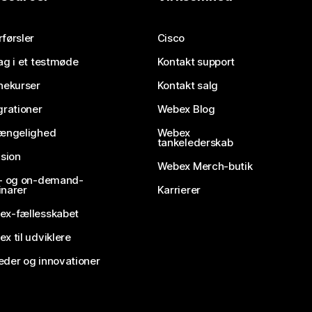
førsler
Cisco
ag i et testmøde
Kontakt support
nekurser
Kontakt salg
grationer
Webex Blog
gængelighed
Webex
tankelederskab
usion
Webex Merch-butik
e- og on-demand-
narer
Karrierer
ex-fællesskabet
x til udviklere
der og innovationer