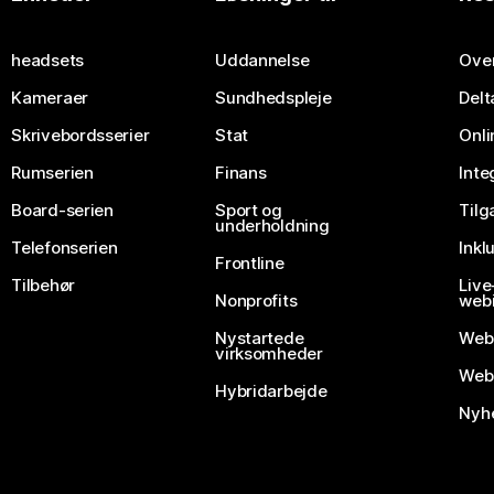
Send et spørgsmål
headsets
Uddannelse
Over
Kameraer
Sundhedspleje
Delt
Skrivebordsserier
Stat
Onli
Rumserien
Finans
Inte
Board-serien
Sport og
Til
underholdning
Telefonserien
Inkl
Frontline
Tilbehør
Liv
Nonprofits
webi
Nystartede
Web
virksomheder
Webe
Hybridarbejde
Nyhe