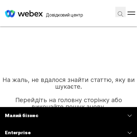
Довідковий центр
На жаль, не вдалося знайти статтю, яку ви
шукаєте.
Перейдіть на головну сторінку або
виконайте пошук знову.
Малий бізнес
Тарифи
Головна
Enterprise