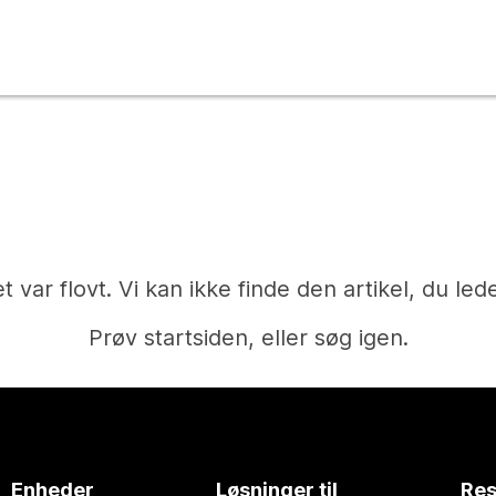
t var flovt. Vi kan ikke finde den artikel, du lede
Prøv startsiden, eller søg igen.
Hjem
Enheder
Løsninger til
Res
Har du brug for et svar?