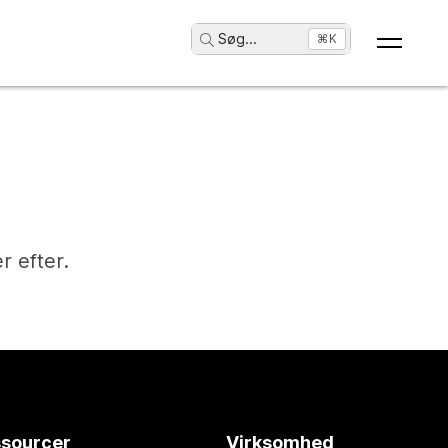
Søg
...
⌘K
r efter.
sourcer
Virksomhed