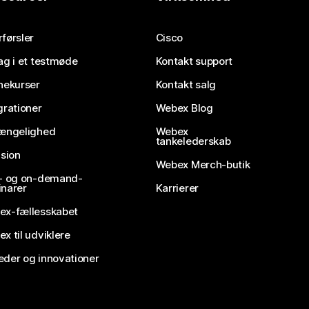
førsler
Cisco
ag i et testmøde
Kontakt support
nekurser
Kontakt salg
grationer
Webex Blog
gængelighed
Webex
tankelederskab
usion
Webex Merch-butik
e- og on-demand-
narer
Karrierer
ex-fællesskabet
x til udviklere
der og innovationer