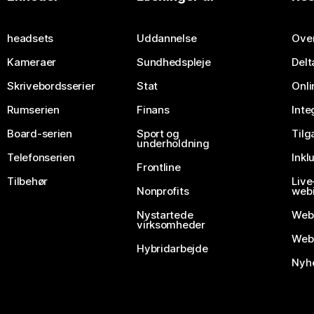
Send et spørgsmål
headsets
Uddannelse
Over
Kameraer
Sundhedspleje
Delt
Skrivebordsserier
Stat
Onli
Rumserien
Finans
Inte
Board-serien
Sport og
Til
underholdning
Telefonserien
Inkl
Frontline
Tilbehør
Liv
Nonprofits
webi
Nystartede
Web
virksomheder
Webe
Hybridarbejde
Nyhe