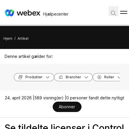
Hjælpecenter
Hjem
/
Artikel
Denne artikel gælder for:
Produkter
Brancher
Roller
24. april 2026 |
589 visning(er) |
0 personer fandt dette nyttigt
Abonner
Se tildelte licenser i Control