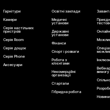
Гарнітури
Освітні заклади
Завант
Камери
Медичні
Приєдн
установи
тестов
Серія настільних
пристроїв
Державні
Онлайн
установи
Серія Room
Можливо
Фінанси
Серія дощок
Спеціа
Спорт і розваги
можлив
Серія Phone
Робота з
Інклюз
клієнтами
Аксесуари
Вебіна
Некомерційні
вимогу
організації
Спільн
Стартапи
Розроб
Гібридна робота
Новини 