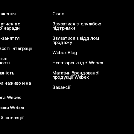
аження
Cisco
атися до
Зв’язатися зі службою
ої наради
підтримки
-заняття
Зв’язатися з відділом
продажу
сті інтеграції
Webex Blog
льні
ості
Новаторські ідеї Webex
ивність
Магазин брендованої
продукції Webex
ри наживо й на
Вакансії
ота Webex
ники Webex
й інновації