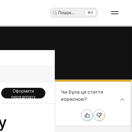
Пошук
...
⌘K
Оформити
Чи була ця стаття
передплату
корисною?
у