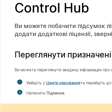
Control Hub
Ви можете побачити підсумок лі
додати додаткові ліцензії, зверн
Переглянути призначені 
Ви можете переглянути зведену інформацію про всі
1
Увійдіть у
Центр керування
та перейдіть д
2
Натисніть
Підписки
.