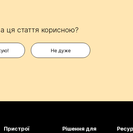
а ця стаття корисною?
кую!
Не дуже
Пристрої
Рішення для
Ресу