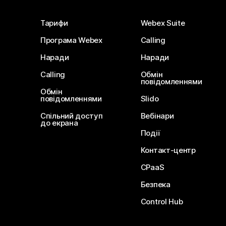
Тарифи
Webex Suite
Програма Webex
Calling
Наради
Наради
Calling
Обмін
повідомленнями
Обмін
повідомленнями
Slido
Спільний доступ
Вебінари
до екрана
Події
Контакт-центр
CPaaS
Безпека
Control Hub