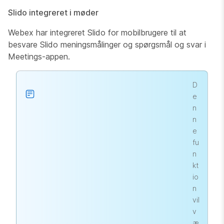
Slido integreret i møder
Webex har integreret Slido for mobilbrugere til at
besvare Slido meningsmålinger og spørgsmål og svar i
Meetings-appen.
D
e
n
n
e
fu
n
kt
io
n
vil
v
æ