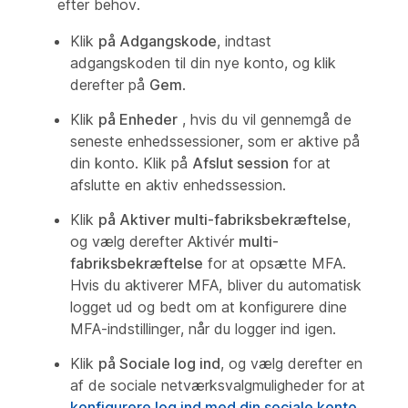
efter behov.
Klik
på Adgangskode
, indtast
adgangskoden til din nye konto, og klik
derefter på
Gem
.
Klik
på Enheder
, hvis du vil gennemgå de
seneste enhedssessioner, som er aktive på
din konto. Klik på
Afslut session
for at
afslutte en aktiv enhedssession.
Klik
på Aktiver multi-fabriksbekræftelse
,
og vælg derefter Aktivér
multi-
fabriksbekræftelse
for at opsætte MFA.
Hvis du aktiverer MFA, bliver du automatisk
logget ud og bedt om at konfigurere dine
MFA-indstillinger, når du logger ind igen.
Klik
på Sociale log ind
, og vælg derefter en
af de sociale netværksvalgmuligheder for at
konfigurere log ind med din sociale konto
.