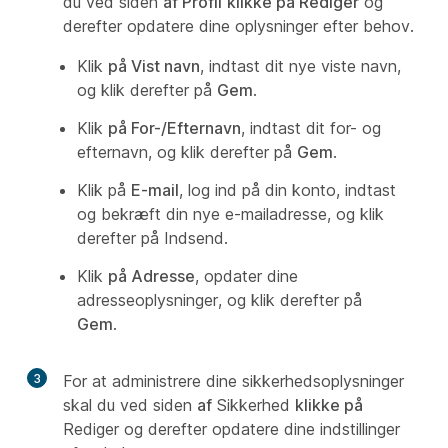
du ved siden
af Profil
klikke på Rediger
og
derefter opdatere dine oplysninger efter behov.
Klik
på Vist navn
, indtast dit nye viste navn,
og klik derefter på
Gem
.
Klik
på For-/Efternavn
, indtast dit for- og
efternavn, og klik derefter på
Gem
.
Klik på
E-mail
, log ind på din konto, indtast
og bekræft din nye e-mailadresse, og klik
derefter på Indsend
.
Klik
på Adresse
, opdater dine
adresseoplysninger, og klik derefter på
Gem
.
3
For at administrere dine sikkerhedsoplysninger
skal du ved siden
af
Sikkerhed
klikke på
Rediger og derefter opdatere dine indstillinger