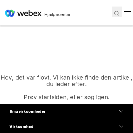
Hjælpecenter
Hov, det var flovt. Vi kan ikke finde den artikel,
du leder efter.
Prøv startsiden, eller søg igen.
Små virksomheder
Hjem
Priser
Virksomhed