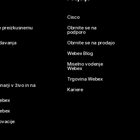
Cisco
se preizkusnemu
Obrnite se na
podporo
davanja
Obrnite se na prodajo
Webex Blog
Miselno vodenje
Webex
Trgovina Webex
narji v živo in na
Kariere
ebex
Webex
ovacije