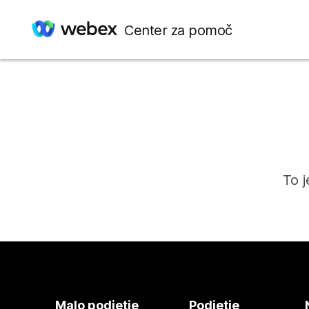
Center za pomoč
To j
Malo podjetje
Podjetje