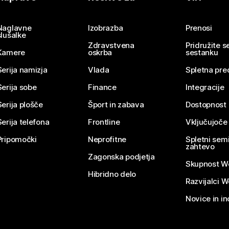
Pošlji vprašanje
Naglavne
Izobrazba
Prenosi
slušalke
Zdravstvena
Pridružite 
Kamere
oskrba
sestanku
Serija namizja
Vlada
Spletna pre
Serija sobe
Finance
Integracije
Serija plošče
Šport in zabava
Dostopnost
Serija telefona
Frontline
Vključujoče
Pripomočki
Neprofitne
Spletni semi
zahtevo
Zagonska podjetja
Skupnost W
Hibridno delo
Razvijalci 
Novice in in