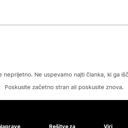
e neprijetno. Ne uspevamo najti članka, ki ga iš
Poskusite začetno stran ali poskusite znova.
Domov
Naprave
Rešitve za
Viri
Potrebujete odgovor?