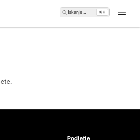
Iskanje
...
⌘K
čete.
Podjetje