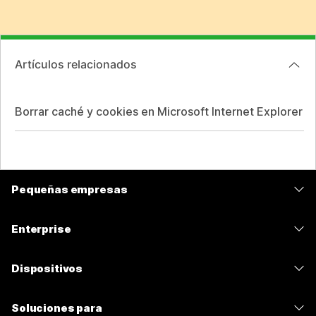
Artículos relacionados
Borrar caché y cookies en Microsoft Internet Explorer
Pequeñas empresas
Precios
Enterprise
Aplicación de Webex
Webex Suite
Dispositivos
Reuniones
Calling
Auriculares
Calling
Soluciones para
Reuniones