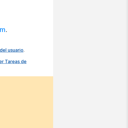
om
.
del usuario
.
er Tareas de