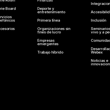
rie Room
Finanzas
Integracio
rie Board
Deporte y
entretenimiento
Accesibili
rvicios
lefónicos
Primera línea
Inclusión
cesorios
Organizaciones sin
Seminario
fines de lucro
vivo y a p
Empresas
Comunida
emergentes
Desarrolla
Trabajo híbrido
Webex
Noticias e
innovacio