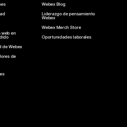
nes
Webex Blog
dad
Liderazgo de pensamiento
Webex
Webex Merch Store
s web en
edido
Oportunidades laborales
d de Webex
dores de
nes