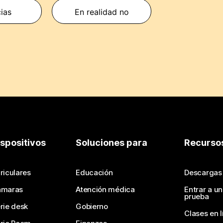
cias
En realidad no
ispositivos
Soluciones para
Recurso
riculares
Educación
Descargas
ámaras
Atención médica
Entrar a u
prueba
rie desk
Gobierno
Clases en l