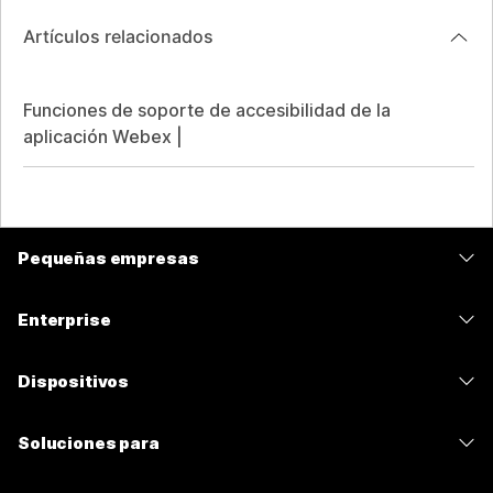
Artículos relacionados
Funciones de soporte de accesibilidad de la
aplicación Webex |
Pequeñas empresas
Precios
Enterprise
Aplicación de Webex
Webex Suite
Dispositivos
Reuniones
Calling
Auriculares
Calling
Soluciones para
Reuniones
Cámaras
Mensajería
Educación
Mensajería