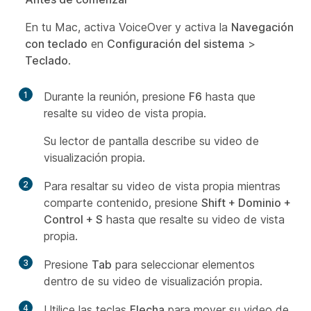
En tu Mac, activa VoiceOver y activa la
Navegación
con teclado
en
Configuración del sistema
>
Teclado
.
1
Durante la reunión, presione
F6
hasta que
resalte su video de vista propia.
Su lector de pantalla describe su video de
visualización propia.
2
Para resaltar su video de vista propia mientras
comparte contenido, presione
Shift + Dominio +
Control + S
hasta que resalte su video de vista
propia.
3
Presione
Tab
para seleccionar elementos
dentro de su video de visualización propia.
4
Utilice las teclas
Flecha
para mover su video de