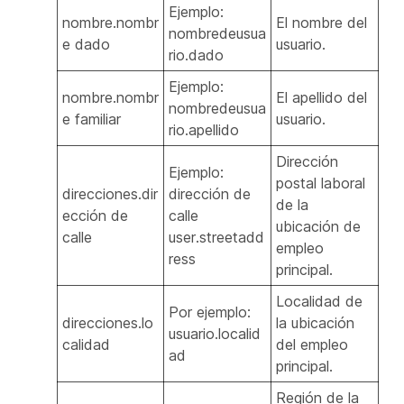
Ejemplo:
nombre.nombr
El nombre del
nombredeusua
e dado
usuario.
rio.dado
Ejemplo:
nombre.nombr
El apellido del
nombredeusua
e familiar
usuario.
rio.apellido
Dirección
Ejemplo:
postal laboral
direcciones.dir
dirección de
de la
ección de
calle
ubicación de
calle
user.streetadd
empleo
ress
principal.
Localidad de
Por ejemplo:
direcciones.lo
la ubicación
usuario.localid
calidad
del empleo
ad
principal.
Región de la