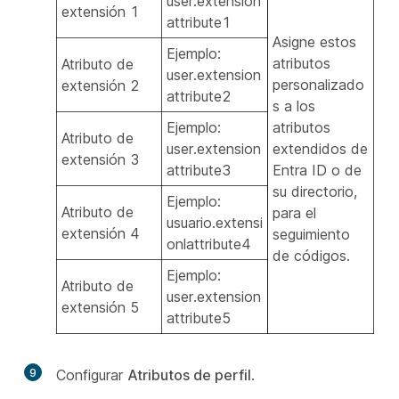
user.extension
extensión 1
attribute1
Asigne estos
Ejemplo:
atributos
Atributo de
user.extension
personalizado
extensión 2
attribute2
s a los
Ejemplo:
atributos
Atributo de
user.extension
extendidos de
extensión 3
attribute3
Entra ID o de
su directorio,
Ejemplo:
Atributo de
para el
usuario.extensi
extensión 4
seguimiento
onlattribute4
de códigos.
Ejemplo:
Atributo de
user.extension
extensión 5
attribute5
9
Configurar
Atributos de perfil
.