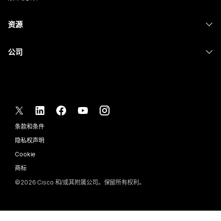
摄像头
消息传递
教育
消息传递
资源
Desk 系列
屏幕共享
医疗保健
Slido
下载
Room 系列
公司
政府
Webinars
加入测试会议
Board 系列
Cisco
财务
Events
在线课程
Phone 系列
联系技术支持
体育与娱乐
Contact Center
集成
配件
联系销售
一线员工
CPaaS
辅助功能
条款和条件
Webex Blog
非营利组织
安全性
包容性
隐私权声明
Webex 思想领导力
新兴公司
Control Hub
Cookie
直播和点播网络研讨会
Webex 商店
商标
混合式工作
Webex 社区
©
2026
Cisco 和/或其附属公司。保留所有权利。
职业
Webex 开发人员
新闻和创新