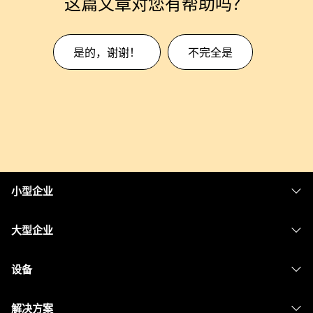
这篇文章对您有帮助吗？
是的，谢谢！
不完全是
小型企业
定价
大型企业
Webex 应用程序
Webex Suite
设备
Meetings
Calling
头戴式耳机
Calling
解决方案
Meetings