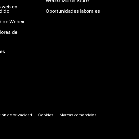
Webex Merch Store
s web en
edido
Oportunidades laborales
d de Webex
dores de
nes
ión de privacidad
Cookies
Marcas comerciales