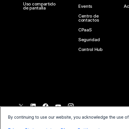
Uso compartido
Events
Ac
de pantalla
Centro de
contactos
CPaaS
Seguridad
Control Hub
©
2026
Cisco y/o sus filiales. Todos los derechos reservados.
By continuing to use our website, you acknowledge the use of