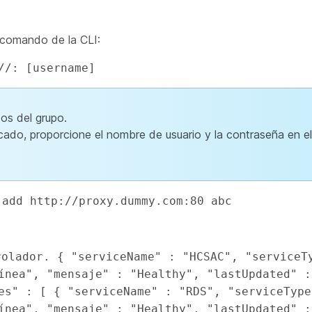
 comando de la CLI:
//: [username]
os del grupo.
cado, proporcione el nombre de usuario y la contraseña en 
 add http://proxy.dummy.com:80 abc
olador. { "serviceName" : "HCSAC", "serviceTy
ínea", "mensaje" : "Healthy", "lastUpdated" :
es" : [ { "serviceName" : "RDS", "serviceType"
ínea", "mensaje" : "Healthy", "lastUpdated" :