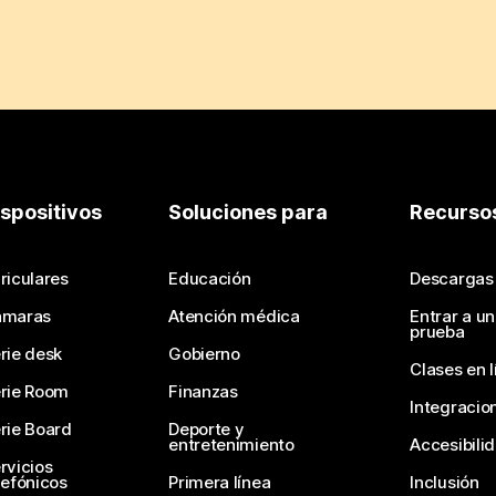
ispositivos
Soluciones para
Recurso
riculares
Educación
Descargas
ámaras
Atención médica
Entrar a u
prueba
rie desk
Gobierno
Clases en l
rie Room
Finanzas
Integracio
rie Board
Deporte y
entretenimiento
Accesibili
rvicios
lefónicos
Primera línea
Inclusión