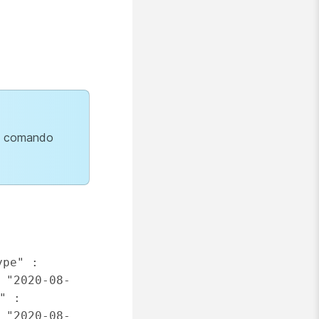
el comando
pe" : 
 "2020-08-
 : 
 "2020-08-