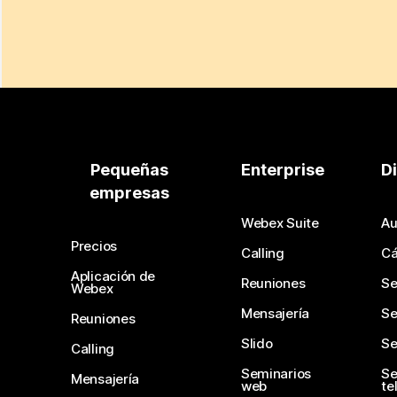
Pequeñas
Enterprise
D
empresas
Webex Suite
Au
Precios
Calling
C
Aplicación de
Reuniones
Se
Webex
Mensajería
Se
Reuniones
Slido
Se
Calling
Seminarios
Se
Mensajería
web
te