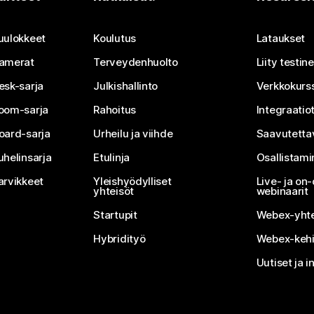
Lähetä kysymys
uulokkeet
Koulutus
Lataukset
amerat
Terveydenhuolto
Liity testi
esk-sarja
Julkishallinto
Verkkokurss
oom-sarja
Rahoitus
Integraatio
oard-sarja
Urheilu ja viihde
Saavutetta
uhelinsarja
Etulinja
Osallistam
arvikkeet
Yleishyödylliset
Live- ja o
yhteisöt
webinaarit
Startupit
Webex-yhte
Hybridityö
Webex-kehi
Uutiset ja i