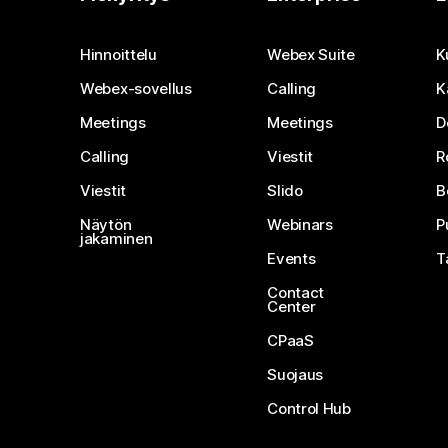
Hinnoittelu
Webex Suite
K
Webex-sovellus
Calling
K
Meetings
Meetings
D
Calling
Viestit
R
Viestit
Slido
B
Näytön
Webinars
P
jakaminen
Events
T
Contact
Center
CPaaS
Suojaus
Control Hub