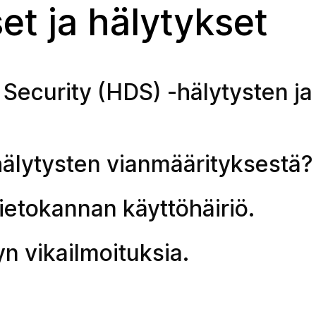
et ja hälytykset
Security (HDS) -hälytysten ja
hälytysten vianmäärityksestä?
tietokannan käyttöhäiriö.
n vikailmoituksia.