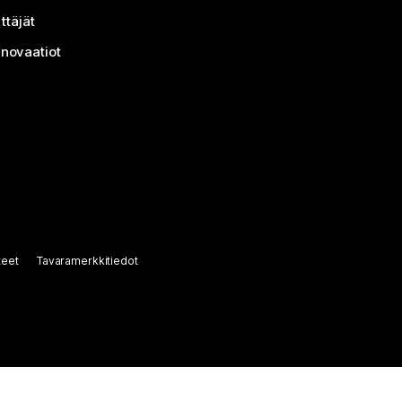
ttäjät
nnovaatiot
teet
Tavaramerkkitiedot