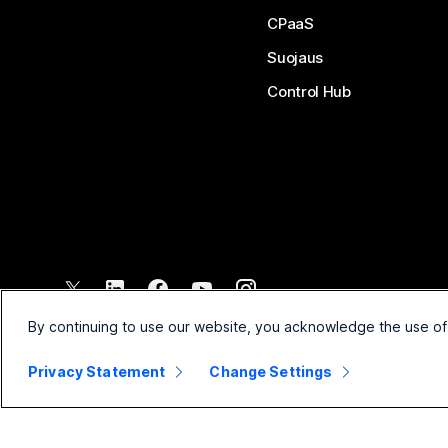
CPaaS
Suojaus
Control Hub
©
2026
Cisco ja/tai sen tytäryhtiöt. Kaikki oikeudet pidätetään.
By continuing to use our website, you acknowledge the use of
Privacy Statement
Change Settings