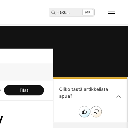
Haku
...
⌘K
Oliko tästä artikkelista
Tilaa
apua?
y