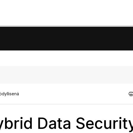
ödyllisenä
brid Data Securit