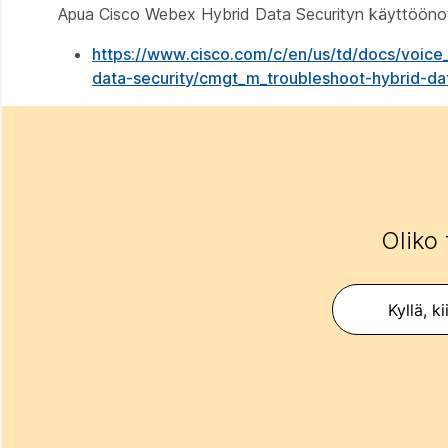
Apua Cisco Webex Hybrid Data Securityn käyttööno
https://www.cisco.com/c/en/us/td/docs/voice
data-security/cmgt_m_troubleshoot-hybrid-dat
Oliko 
Kyllä, ki