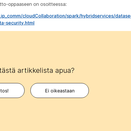
tto-oppaaseen on osoitteessa:
_ip_comm/cloudCollaboration/spark/hybridservices/datase
a-security.html
tästä artikkelista apua?
itos!
Ei oikeastaan