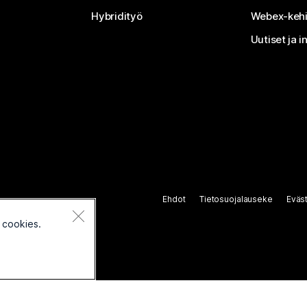
Hybridityö
Webex-kehi
Uutiset ja i
Ehdot
Tietosuojalauseke
Eväs
 cookies.