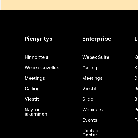
Pienyritys
Enterprise
L
Hinnoittelu
Webex Suite
K
Webex-sovellus
Calling
K
Meetings
Meetings
D
Calling
Viestit
R
Viestit
Slido
B
Näytön
Webinars
P
jakaminen
Events
T
Contact
Center