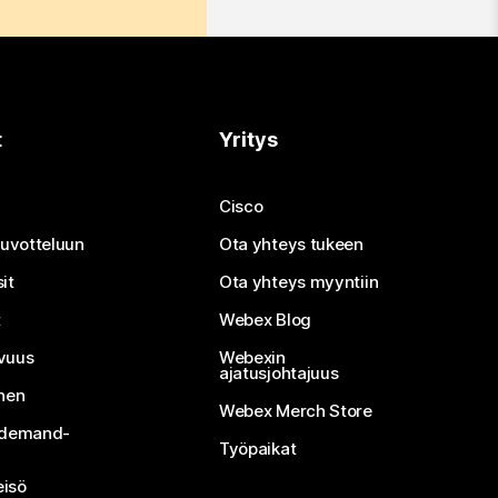
t
Yritys
Cisco
neuvotteluun
Ota yhteys tukeen
it
Ota yhteys myyntiin
t
Webex Blog
vuus
Webexin
ajatusjohtajuus
inen
Webex Merch Store
n-demand-
Työpaikat
isö