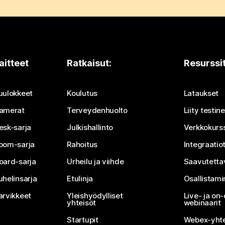
aitteet
Ratkaisut:
Resurssi
uulokkeet
Koulutus
Lataukset
amerat
Terveydenhuolto
Liity testi
esk-sarja
Julkishallinto
Verkkokurss
oom-sarja
Rahoitus
Integraatio
oard-sarja
Urheilu ja viihde
Saavutetta
uhelinsarja
Etulinja
Osallistam
arvikkeet
Yleishyödylliset
Live- ja o
yhteisöt
webinaarit
Startupit
Webex-yhte