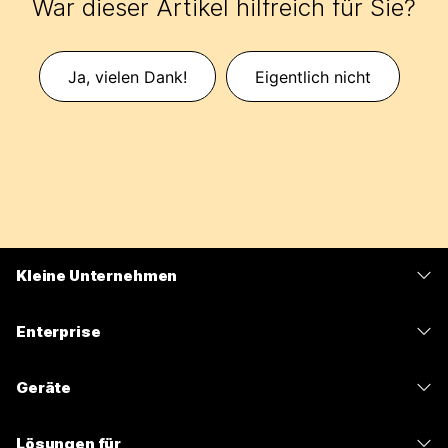
War dieser Artikel hilfreich für Sie?
Ja, vielen Dank!
Eigentlich nicht
Kleine Unternehmen
Preise
Enterprise
Webex-App
Webex Suite
Geräte
Meetings
Calling
Headsets
Calling
Lösungen für
Meetings