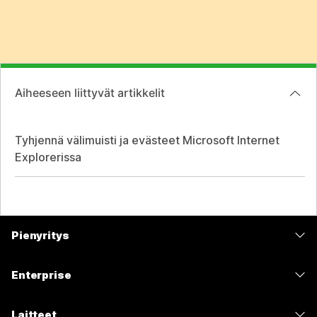
Aiheeseen liittyvät artikkelit
Tyhjennä välimuisti ja evästeet Microsoft Internet
Explorerissa
Pienyritys
Hinnoittelu
Enterprise
Webex-sovellus
Webex Suite
Laitteet