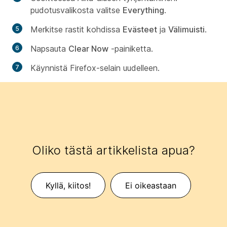
pudotusvalikosta valitse
Everything
.
Merkitse rastit kohdissa
Evästeet
ja
Välimuisti
.
Napsauta
Clear Now
-painiketta.
Käynnistä Firefox-selain uudelleen.
Oliko tästä artikkelista apua?
Kyllä, kiitos!
Ei oikeastaan