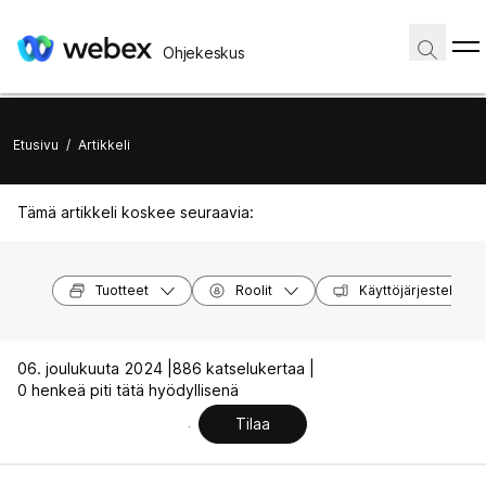
Ohjekeskus
Etusivu
/
Artikkeli
Tämä artikkeli koskee seuraavia:
Tuotteet
Roolit
Käyttöjärjestelmät
06. joulukuuta 2024 |
886 katselukertaa |
0 henkeä piti tätä hyödyllisenä
Tilaa