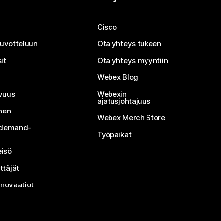
Cisco
neuvotteluun
Ota yhteys tukeen
it
Ota yhteys myyntiin
t
Webex Blog
vuus
Webexin
ajatusjohtajuus
inen
Webex Merch Store
n-demand-
Työpaikat
isö
ttäjät
nnovaatiot