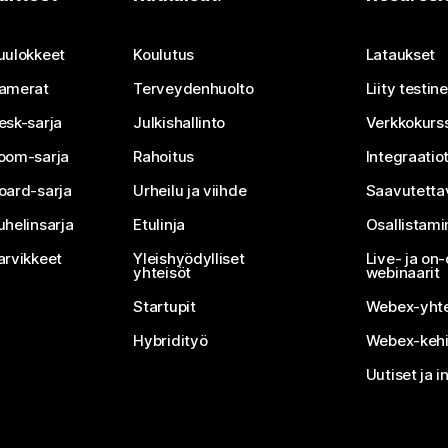
Lähetä kysymys
uulokkeet
Koulutus
Lataukset
amerat
Terveydenhuolto
Liity testi
esk-sarja
Julkishallinto
Verkkokurss
oom-sarja
Rahoitus
Integraatio
oard-sarja
Urheilu ja viihde
Saavutetta
uhelinsarja
Etulinja
Osallistam
arvikkeet
Yleishyödylliset
Live- ja o
yhteisöt
webinaarit
Startupit
Webex-yhte
Hybridityö
Webex-kehi
Uutiset ja i