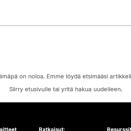
ämäpä on noloa. Emme löydä etsimääsi artikkeli
Siirry etusivulle tai yritä hakua uudelleen.
Etusivu
aitteet
Ratkaisut:
Resurssi
Tarvitsetko vastauksen?