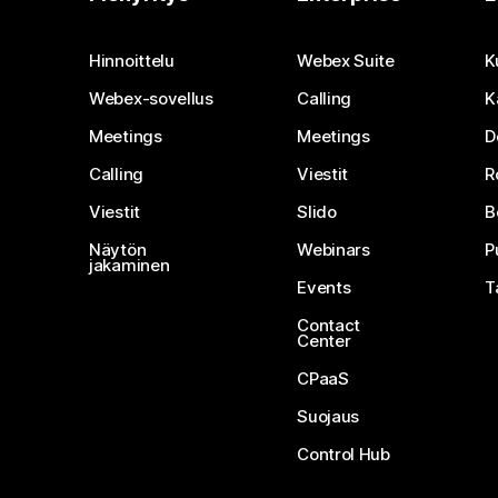
Hinnoittelu
Webex Suite
K
Webex-sovellus
Calling
K
Meetings
Meetings
D
Calling
Viestit
R
Viestit
Slido
B
Näytön
Webinars
P
jakaminen
Events
T
Contact
Center
CPaaS
Suojaus
Control Hub