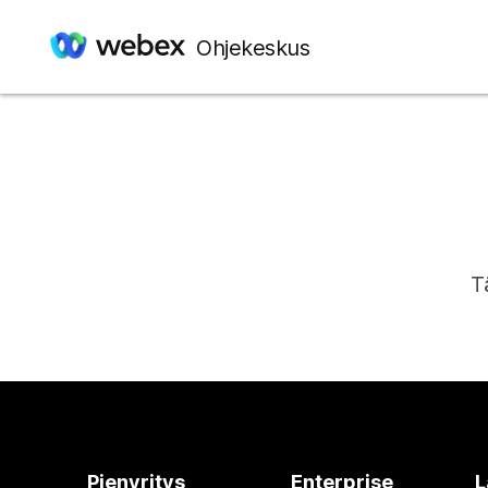
Ohjekeskus
T
Pienyritys
Enterprise
L