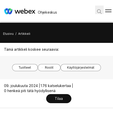
Ohjekeskus
Etusivu
/
Artikkeli
Tämä artikkeli koskee seuraavia:
Tuotteet
Roolit
Käyttöjärjestelmät
09. joulukuuta 2024 |
176 katselukertaa |
0 henkeä piti tätä hyödyllisenä
Tilaa