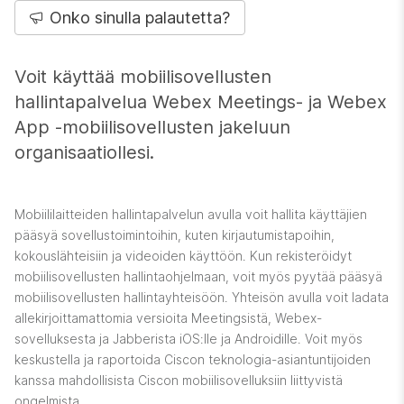
Onko sinulla palautetta?
Voit käyttää mobiilisovellusten
hallintapalvelua Webex Meetings- ja Webex
App -mobiilisovellusten jakeluun
organisaatiollesi.
Mobiililaitteiden hallintapalvelun avulla voit hallita käyttäjien
pääsyä sovellustoimintoihin, kuten kirjautumistapoihin,
kokouslähteisiin ja videoiden käyttöön. Kun rekisteröidyt
mobiilisovellusten hallintaohjelmaan, voit myös pyytää pääsyä
mobiilisovellusten hallintayhteisöön. Yhteisön avulla voit ladata
allekirjoittamattomia versioita Meetingsistä, Webex-
sovelluksesta ja Jabberista iOS:lle ja Androidille. Voit myös
keskustella ja raportoida Ciscon teknologia-asiantuntijoiden
kanssa mahdollisista Ciscon mobiilisovelluksiin liittyvistä
ongelmista.