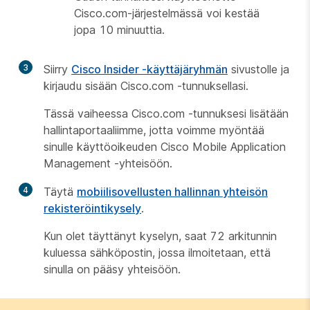
Cisco.com-järjestelmässä voi kestää
jopa 10 minuuttia.
3
Siirry
Cisco Insider -käyttäjäryhmän
sivustolle ja
kirjaudu sisään
Cisco.com
-tunnuksellasi.
Tässä vaiheessa
Cisco.com
-tunnuksesi lisätään
hallintaportaaliimme, jotta voimme myöntää
sinulle käyttöoikeuden Cisco Mobile Application
Management -yhteisöön.
4
Täytä
mobiilisovellusten hallinnan yhteisön
rekisteröintikysely
.
Kun olet täyttänyt kyselyn, saat 72 arkitunnin
kuluessa sähköpostin, jossa ilmoitetaan, että
sinulla on pääsy yhteisöön.