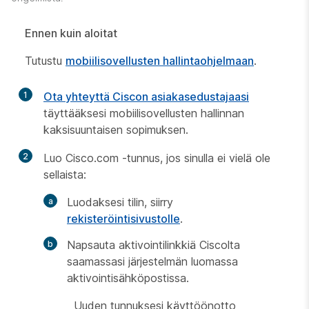
Ennen kuin aloitat
Tutustu
mobiilisovellusten hallintaohjelmaan
.
1
Ota yhteyttä Ciscon asiakasedustajaasi
täyttääksesi mobiilisovellusten hallinnan
kaksisuuntaisen sopimuksen.
2
Luo
Cisco.com
-tunnus, jos sinulla ei vielä ole
sellaista:
Luodaksesi tilin, siirry
rekisteröintisivustolle
.
Napsauta aktivointilinkkiä Ciscolta
saamassasi järjestelmän luomassa
aktivointisähköpostissa.
Uuden tunnuksesi käyttöönotto