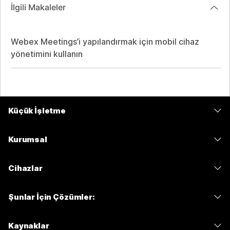
İlgili Makaleler
Webex Meetings’i yapılandırmak için mobil cihaz
yönetimini kullanın
Küçük İşletme
Fiyatlar
Kurumsal
Webex Uygulaması
Webex Suite
Cihazlar
Meetings
Calling
kulaklıklar
Calling
Şunlar İçin Çözümler:
Meetings
Kameralar
Mesajlaşma
Eğitim
Mesajlaşma
Kaynaklar
Masa Serisi