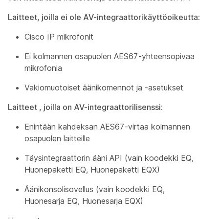
Laitteet, joilla
ei ole
AV-integraattorikäyttöoikeutta
:
Cisco IP mikrofonit
Ei kolmannen osapuolen AES67-yhteensopivaa
mikrofonia
Vakiomuotoiset äänikomennot ja -asetukset
Laitteet
, joilla on
AV-integraattorilisenssi
:
Enintään kahdeksan AES67-virtaa kolmannen
osapuolen laitteille
Täysintegraattorin ääni API (vain koodekki EQ,
Huonepaketti EQ, Huonepaketti EQX)
Äänikonsolisovellus (vain koodekki EQ,
Huonesarja EQ, Huonesarja EQX)