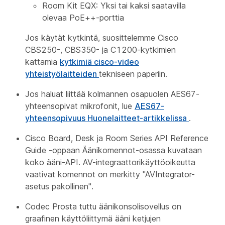
Room Kit EQX: Yksi tai kaksi saatavilla
olevaa PoE++-porttia
Jos käytät kytkintä, suosittelemme Cisco
CBS250-, CBS350- ja C1200-kytkimien
kattamia
kytkimiä cisco-video
yhteistyölaitteiden
tekniseen paperiin.
Jos haluat liittää kolmannen osapuolen AES67-
yhteensopivat mikrofonit, lue
AES67-
yhteensopivuus Huonelaitteet-artikkelissa
.
Cisco Board, Desk ja Room Series API Reference
Guide -oppaan Äänikomennot-osassa
kuvataan
koko ääni-API. AV-integraattorikäyttöoikeutta
vaativat komennot on merkitty
"AVIntegrator-
asetus pakollinen".
Codec Prosta tuttu äänikonsolisovellus
on
graafinen käyttöliittymä ääni ketjujen