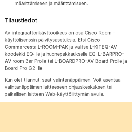
määrittämiseen ja määrittämiseen.
Tilaustiedot
AV-integraattorikäyttöoikeus on osa Cisco Room -
käyttölisenssin päivitysasetuksia. Etsi
Cisco
Commercesta L-ROOM-PAK
ja valitse
L-KITEQ-AV
koodekki EQ: lle ja huonepakkaukselle EQ,
L-BARPRO-
AV
room Bar Prolle tai
L-BOARDPRO-AV
Board Prolle ja
Board Pro G2: lle.
Kun olet tilannut, saat valintanäppäimen. Voit asentaa
valintanäppäimen laitteeseen ohjauskeskuksen tai
paikallisen laitteen Web-käyttöliittymän avulla.