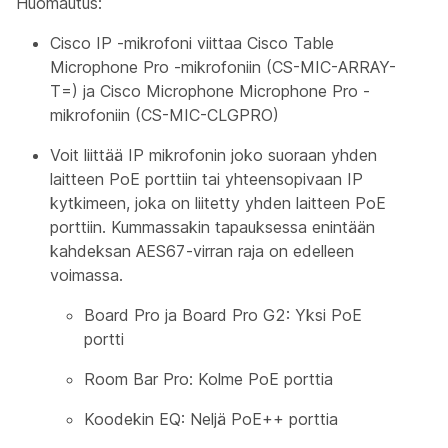
Huomautus:
Cisco IP -mikrofoni
viittaa Cisco Table
Microphone Pro -mikrofoniin (CS-MIC-ARRAY-
T=) ja Cisco Microphone Microphone Pro -
mikrofoniin (CS-MIC-CLGPRO)
Voit liittää IP mikrofonin joko suoraan yhden
laitteen PoE porttiin tai yhteensopivaan IP
kytkimeen, joka on liitetty yhden laitteen PoE
porttiin. Kummassakin tapauksessa enintään
kahdeksan AES67-virran raja on edelleen
voimassa.
Board Pro ja Board Pro G2: Yksi PoE
portti
Room Bar Pro: Kolme PoE porttia
Koodekin EQ: Neljä PoE++ porttia