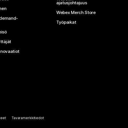
ajatusjohtajuus
inen
Webex Merch Store
n-demand-
Työpaikat
isö
ttäjät
nnovaatiot
teet
Tavaramerkkitiedot