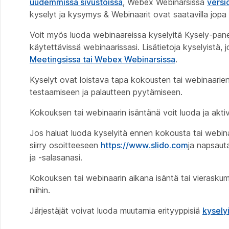
uudemmissa sivustoissa
, Webex Webinarsissa
versi
kyselyt ja kysymys & Webinaarit ovat saatavilla jopa 10
Voit myös luoda webinaareissa kyselyitä Kysely-panee
käytettävissä webinaarissasi. Lisätietoja kyselyistä,
Meetingsissa tai Webex Webinarsissa
.
Kyselyt ovat loistava tapa kokousten tai webinaarien is
testaamiseen ja palautteen pyytämiseen.
Kokouksen tai webinaarin isäntänä voit luoda ja akt
Jos haluat luoda kyselyitä ennen kokousta tai webin
siirry osoitteeseen
https://www.slido.com
ja napsau
ja -salasanasi.
Kokouksen tai webinaarin aikana isäntä tai vieraskum
niihin.
Järjestäjät voivat luoda muutamia erityyppisiä
kysely