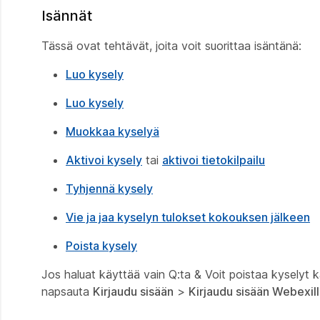
Isännät
Tässä ovat tehtävät, joita voit suorittaa isäntänä:
Luo kysely
Luo kysely
Muokkaa kyselyä
Aktivoi kysely
tai
aktivoi tietokilpailu
Tyhjennä kysely
Vie ja jaa kyselyn tulokset kokouksen jälkeen
Poista kysely
Jos haluat käyttää vain Q:ta & Voit poistaa kyselyt 
napsauta
Kirjaudu sisään
>
Kirjaudu sisään Webexil