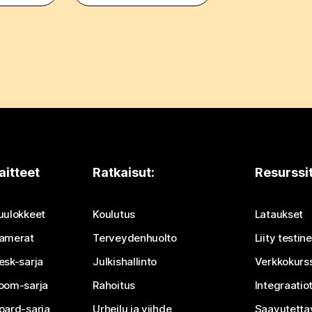
aitteet
Ratkaisut:
Resurssi
uulokkeet
Koulutus
Lataukset
amerat
Terveydenhuolto
Liity testi
esk-sarja
Julkishallinto
Verkkokurss
oom-sarja
Rahoitus
Integraatio
oard-sarja
Urheilu ja viihde
Saavutetta