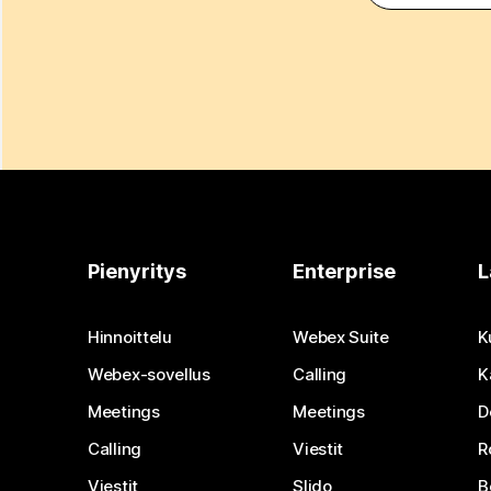
Pienyritys
Enterprise
L
Hinnoittelu
Webex Suite
K
Webex-sovellus
Calling
K
Meetings
Meetings
D
Calling
Viestit
R
Viestit
Slido
B