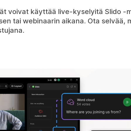
t voivat käyttää live-kyselyitä Slido -m
sen tai webinaarin aikana. Ota selvää, m
stujana.