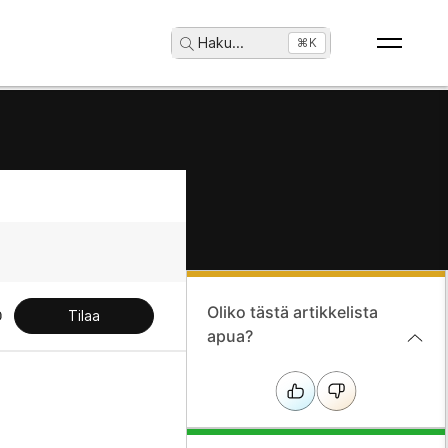
Haku
...
⌘K
Oliko tästä artikkelista
Tilaa
apua?