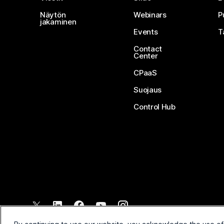
Näytön
Webinars
P
jakaminen
Events
T
Contact
Center
CPaaS
Suojaus
Control Hub
©
2026
Cisco ja/tai sen tytäryhtiöt. Kaikki oikeudet pidätetään.