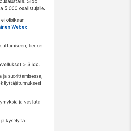
salustalla. Slido
a 5 000 osallistujalle.
ei olisikaan
aminen Webex
itouttamiseen, tiedon
ovellukset
>
Slido
.
 ja suorittamisessa,
käyttäjätunnuksesi
symyksiä ja vastata
ja kyselyitä.