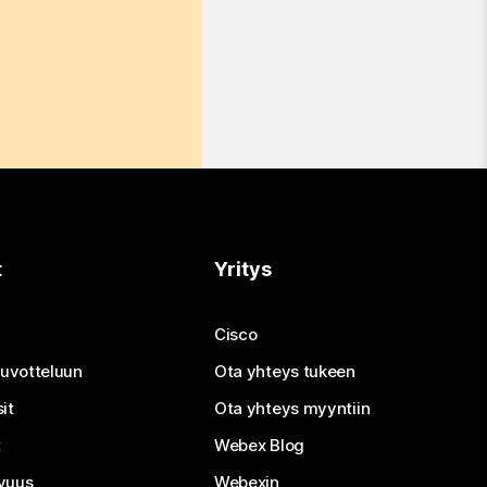
t
Yritys
Cisco
neuvotteluun
Ota yhteys tukeen
it
Ota yhteys myyntiin
t
Webex Blog
vuus
Webexin