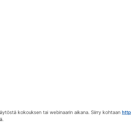
käytöstä kokouksen tai webinaarin aikana. Siirry kohtaan
htt
lä
.