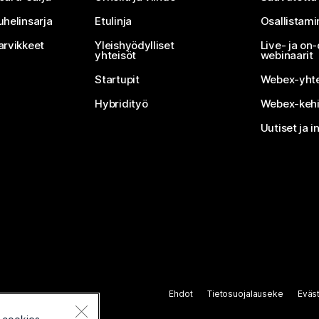
uhelinsarja
Etulinja
Osallistam
arvikkeet
Yleishyödylliset
Live- ja o
yhteisöt
webinaarit
Startupit
Webex-yhte
Hybridityö
Webex-kehi
Uutiset ja i
Ehdot
Tietosuojalauseke
Eväs