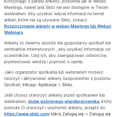
korzystając z panelu Ankiety, podobnie jak w Webex
Meetings, nawet jeśli Slido nie jest dostępne w Twoim
webinarium. Aby uzyskać więcej informacji na temat
ankiet, które nie są używane Slido, zobacz
Rozpoczynanie ankiety w webex Meetings lub Webex
Webinars
.
Ankiety to świetny sposób dla gospodarzy spotkań lub
seminariów internetowych , aby uzyskać informacje od
uczestników. Użyj ich, aby zaangażować odbiorców,
przetestować wiedzę i poprosić o opinię.
Jako organizator spotkania lub webinarium możesz
tworzyć i aktywować ankiety bezpośrednio z poziomu
Spotkań, klikając
Aplikacje
>
Slido
.
Jeśli chcesz utworzyć ankiety przed spotkaniem lub
webinarium,
dodaj gościnnego współpracownika
, który
pomoże Ci utworzyć i uruchomić ankiety, przejdź do
https://www.slido.com
i kliknij
Zaloguj się
>
Zaloguj się