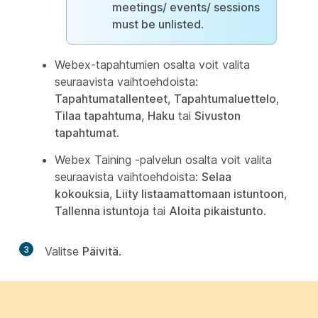
meetings/ events/ sessions
must be unlisted
.
Webex-tapahtumien osalta voit valita
seuraavista vaihtoehdoista:
Tapahtumatallenteet
,
Tapahtumaluettelo
,
Tilaa tapahtuma
,
Haku
tai
Sivuston
tapahtumat
.
Webex Taining -palvelun osalta voit valita
seuraavista vaihtoehdoista:
Selaa
kokouksia
,
Liity listaamattomaan istuntoon
,
Tallenna istuntoja
tai
Aloita pikaistunto
.
3
Valitse
Päivitä
.