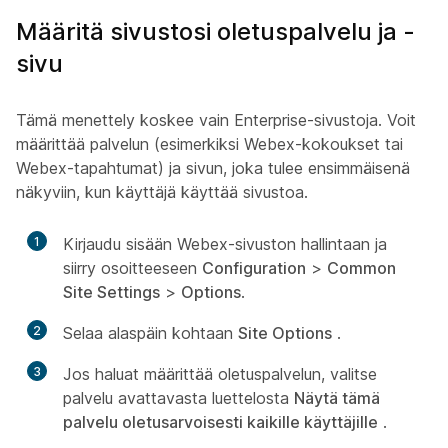
Määritä sivustosi oletuspalvelu ja -
sivu
Tämä menettely koskee vain Enterprise-sivustoja. Voit
määrittää palvelun (esimerkiksi Webex-kokoukset tai
Webex-tapahtumat) ja sivun, joka tulee ensimmäisenä
näkyviin, kun käyttäjä käyttää sivustoa.
1
Kirjaudu sisään Webex-sivuston hallintaan ja
siirry osoitteeseen
Configuration
>
Common
Site Settings
>
Options
.
2
Selaa alaspäin kohtaan
Site Options
.
3
Jos haluat määrittää oletuspalvelun, valitse
palvelu avattavasta luettelosta
Näytä tämä
palvelu oletusarvoisesti kaikille käyttäjille
.