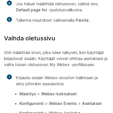
4
Jos haluat määrittää oletussivun, valitse sivu
Default page for
-pudotusvalikosta.
5
Tallenna muutokset valitsemalla
Päivitä
.
Vaihda oletussivu
Voit määrittää sivun, joka tulee näkyviin, kun käyttäjät
kirjautuvat sisään. Käyttäjät voivat ohittaa asetuksesi ja
valita toisen oletussivun My Webex -profiilissaan.
1
Kirjaudu sisään Webex-sivuston hallintaan ja
siirry johonkin seuraavista:
Määritys
>
Webex-kokoukset
Konfigurointi
>
Webex Events
>
Asetukset