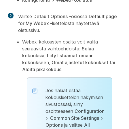
Konfigurointi
>
Webex-koulutus
2
Valitse
Default Options
-osiossa
Default page
for My Webex
-luettelosta näytettävä
oletussivu.
Webex-kokousten osalta voit valita
seuraavista vaihtoehdoista:
Selaa
kokouksia
,
Liity listaamattomaan
kokoukseen
,
Omat ajastetut kokoukset
tai
Aloita pikakokous
.
Jos haluat estää
kokousluettelon näkymisen
sivustossasi, siirry
osoitteeseen
Configuration
>
Common Site Settings
>
Options
ja valitse
All