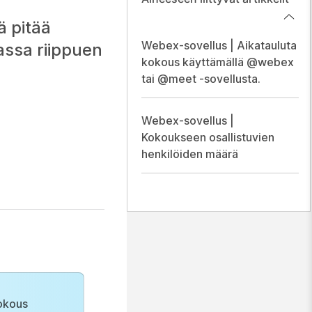
ä pitää
Webex-sovellus | Aikatauluta
assa riippuen
kokous käyttämällä @webex
tai @meet -sovellusta.
Webex-sovellus |
Kokoukseen osallistuvien
henkilöiden määrä
okous