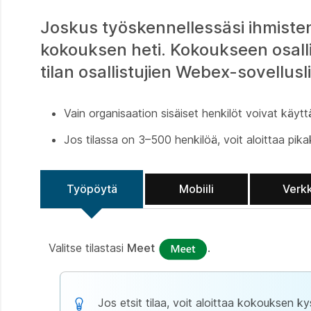
Joskus työskennellessäsi ihmiste
kokouksen heti. Kokoukseen osalli
tilan osallistujien Webex-sovellusl
Vain organisaation sisäiset henkilöt voivat käyt
Jos tilassa on 3–500 henkilöä, voit aloittaa pik
Työpöytä
Mobiili
Verk
Valitse tilastasi
Meet
.
Jos etsit tilaa, voit aloittaa kokouksen k