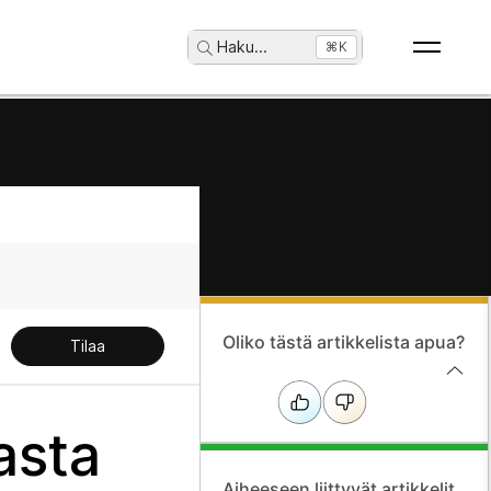
Haku
...
⌘K
Oliko tästä artikkelista apua?
Tilaa
asta
Aiheeseen liittyvät artikkelit