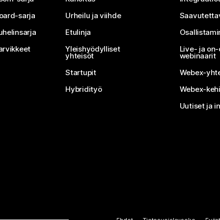
oard-sarja
Urheilu ja viihde
Saavutetta
uhelinsarja
Etulinja
Osallistam
arvikkeet
Yleishyödylliset
Live- ja o
yhteisöt
webinaarit
Startupit
Webex-yhte
Hybridityö
Webex-kehi
Uutiset ja i