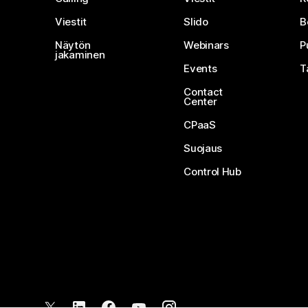
Viestit
Slido
B
Näytön
Webinars
P
jakaminen
Events
T
Contact
Center
CPaaS
Suojaus
Control Hub