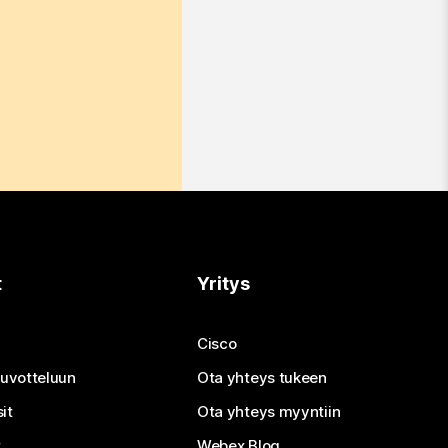
t
Yritys
Cisco
neuvotteluun
Ota yhteys tukeen
it
Ota yhteys myyntiin
t
Webex Blog