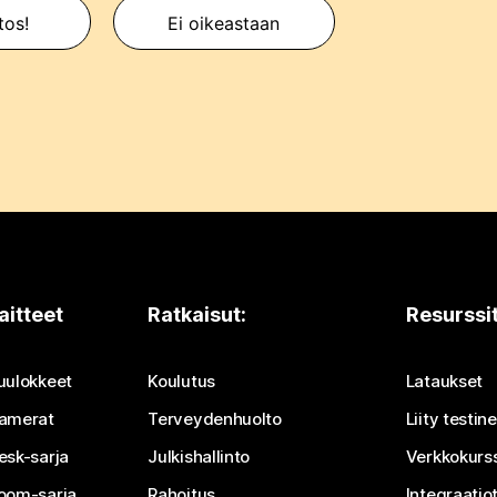
itos!
Ei oikeastaan
aitteet
Ratkaisut:
Resurssi
uulokkeet
Koulutus
Lataukset
amerat
Terveydenhuolto
Liity testi
esk-sarja
Julkishallinto
Verkkokurss
oom-sarja
Rahoitus
Integraatio