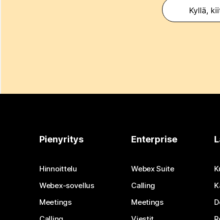
Kyllä, ki
Pienyritys
Enterprise
L
Hinnoittelu
Webex Suite
K
Webex-sovellus
Calling
K
Meetings
Meetings
D
Calling
Viestit
R