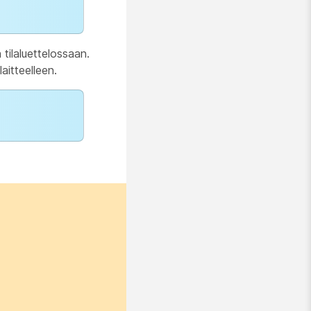
tilaluettelossaan.
aitteelleen.