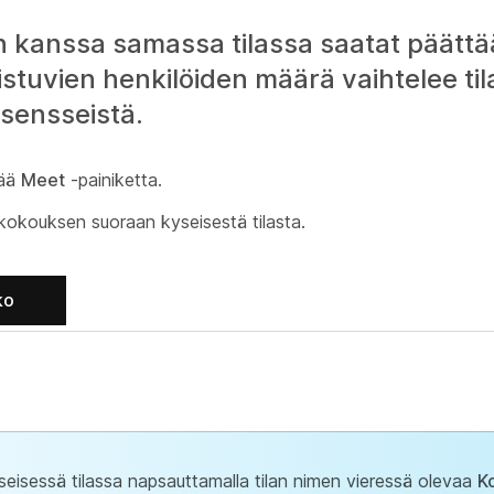
n kanssa samassa tilassa saatat päättä
stuvien henkilöiden määrä vaihtelee til
isensseistä.
tää
Meet
-painiketta.
akokouksen suoraan kyseisestä tilasta.
ko
yseisessä tilassa napsauttamalla tilan nimen vieressä olevaa
K