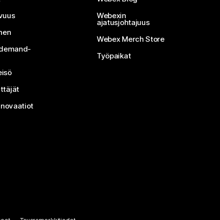
vuus
Webexin
ajatusjohtajuus
inen
Webex Merch Store
n-demand-
Työpaikat
isö
ttäjät
nnovaatiot