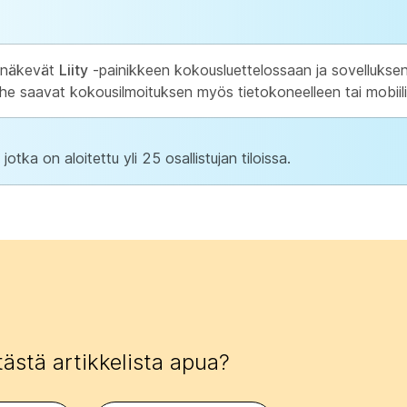
at näkevät
Liity
-painikkeen kokousluettelossaan ja sovelluksen 
e saavat kokousilmoituksen myös tietokoneelleen tai mobiilil
tka on aloitettu yli 25 osallistujan tiloissa.
tästä artikkelista apua?