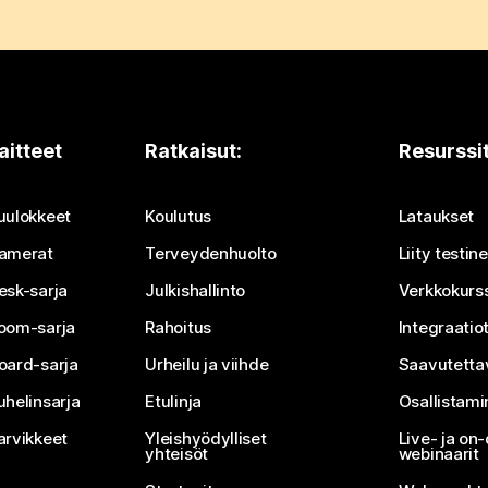
aitteet
Ratkaisut:
Resurssi
uulokkeet
Koulutus
Lataukset
amerat
Terveydenhuolto
Liity testi
esk-sarja
Julkishallinto
Verkkokurss
oom-sarja
Rahoitus
Integraatio
oard-sarja
Urheilu ja viihde
Saavutetta
uhelinsarja
Etulinja
Osallistam
arvikkeet
Yleishyödylliset
Live- ja o
yhteisöt
webinaarit