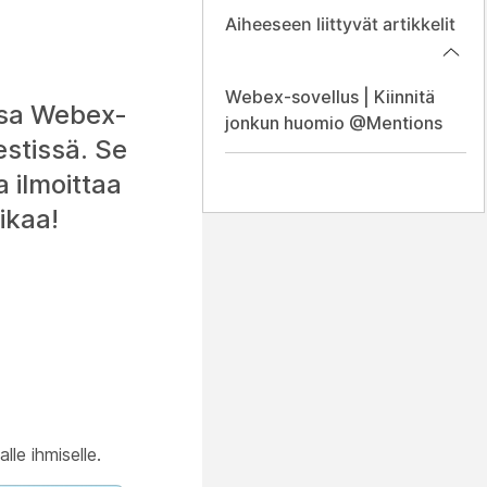
Aiheeseen liittyvät artikkelit
Webex-sovellus | Kiinnitä
nssa Webex-
jonkun huomio @Mentions
iestissä. Se
a ilmoittaa
ikaa!
le ihmiselle.