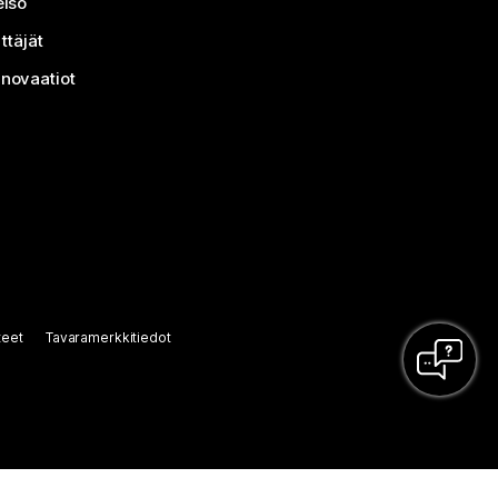
isö
ttäjät
nnovaatiot
teet
Tavaramerkkitiedot