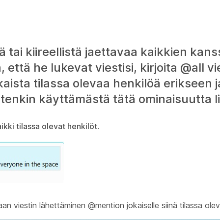
ää tai kiireellistä jaettavaa kaikkien ka
 että he lukevat viestisi, kirjoita @all v
kaista tilassa olevaa henkilöä erikseen j
tenkin käyttämästä tätä ominaisuutta li
ikki tilassa olevat henkilöt
.
n viestin lähettäminen @mention jokaiselle siinä tilassa oleval