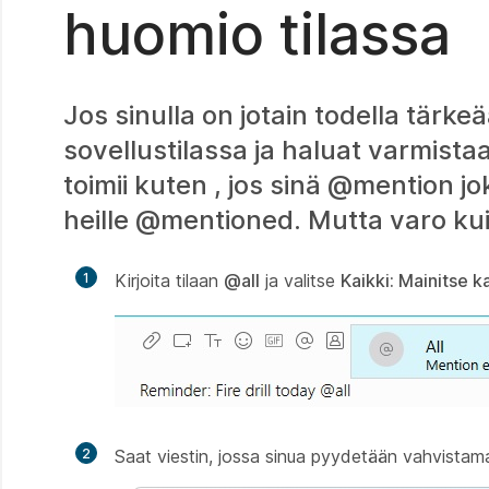
huomio tilassa
Jos sinulla on jotain todella tärke
sovellustilassa ja haluat varmistaa,
toimii kuten , jos sinä @mention jo
heille @mentioned. Mutta varo kui
1
Kirjoita tilaan
@all
ja valitse
Kaikki: Mainitse ka
2
Saat viestin, jossa sinua pyydetään vahvistamaa