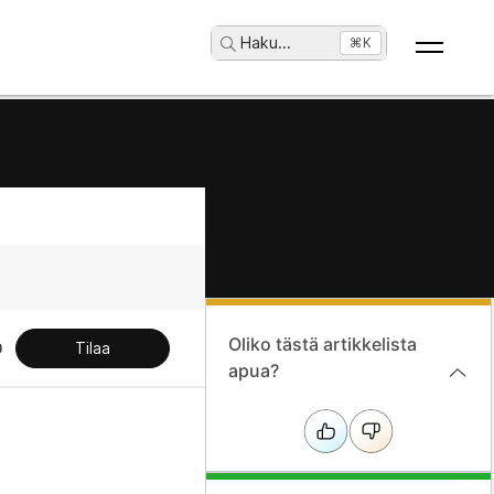
Haku
...
⌘K
Oliko tästä artikkelista
Tilaa
apua?