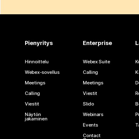
Pienyritys
Enterprise
L
Hinnoittelu
Webex Suite
K
Webex-sovellus
Calling
K
Meetings
Meetings
D
Calling
Viestit
R
Viestit
Slido
B
Näytön
Webinars
P
jakaminen
Events
T
Contact