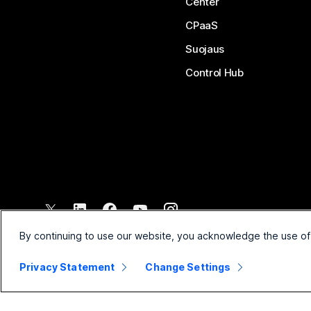
Center
CPaaS
Suojaus
Control Hub
©
2026
Cisco ja/tai sen tytäryhtiöt. Kaikki oikeudet pidätetään.
By continuing to use our website, you acknowledge the use of
Privacy Statement
Change Settings