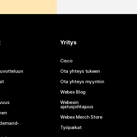
t
Yritys
Cisco
neuvotteluun
Ota yhteys tukeen
it
Ota yhteys myyntiin
t
Webex Blog
vuus
Webexin
ajatusjohtajuus
inen
Webex Merch Store
n-demand-
Työpaikat