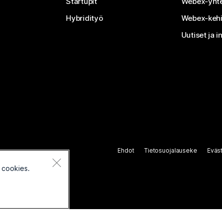
Startupit
Webex-yhte
Hybridityö
Webex-kehi
Uutiset ja i
Ehdot
Tietosuojalauseke
Eväs
 cookies.