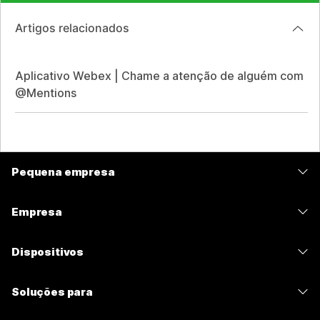
Artigos relacionados
Aplicativo Webex | Chame a atenção de alguém com
@Mentions
Pequena empresa
Preços
Empresa
Aplicativo Webex
Webex Suite
Dispositivos
Meetings
Calling
Fones de ouvido
Calling
Soluções para
Meetings
Câmeras
Mensagens
Educação