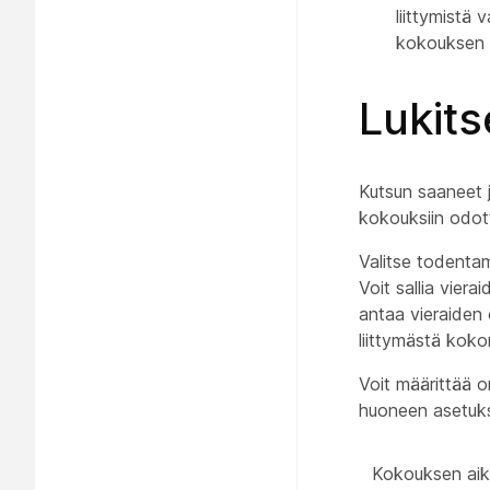
liittymistä
kokouksen s
Lukits
Kutsun saaneet ja
kokouksiin odot
Valitse todentam
Voit sallia viera
antaa vieraiden 
liittymästä kok
Voit määrittää 
huoneen asetuks
Kokouksen aik