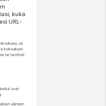
en
tasi, kuka
esi URL-
okouksesi, se
vata kokouksen
a tai tarvitset
, ketkä ovat
n
.
kouksen ääneen