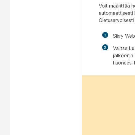
Voit määrittää 
automaattisesti 
Oletusarvoisesti
1
Siirry We
2
Valitse
Lu
jälkeen
ja
huoneesi l