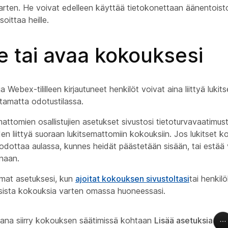
 varten. He voivat edelleen käyttää tietokonettaan äänentoist
oittaa heille.
e tai avaa kokouksesi
 Webex-tililleen kirjautuneet henkilöt voivat aina liittyä luki
tamatta odotustilassa.
attomien osallistujien asetukset sivustosi tietoturvavaatimus
iden liittyä suoraan lukitsemattomiin kokouksiin. Jos lukitset k
odottaa aulassa, kunnes heidät päästetään sisään, tai estää v
onaan.
omat asetuksesi, kun
ajoitat kokouksen sivustoltasi
tai henkil
ista kokouksia varten omassa huoneessasi.
ana siirry kokouksen säätimissä kohtaan
Lisää asetuksia