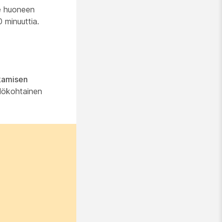
ee huoneen
 minuuttia.
lkamisen
ilökohtainen