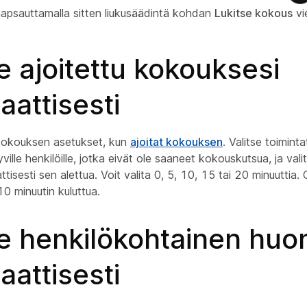
apsauttamalla sitten liukusäädintä kohdan
Lukitse kokous
vi
e ajoitettu kokouksesi
attisesti
 kokouksen asetukset, kun
ajoitat kokouksen
. Valitse toimint
ville henkilöille, jotka eivät ole saaneet kokouskutsua, ja vali
isesti sen alettua. Voit valita 0, 5, 10, 15 tai 20 minuuttia. 
10 minuutin kuluttua.
e henkilökohtainen huo
attisesti