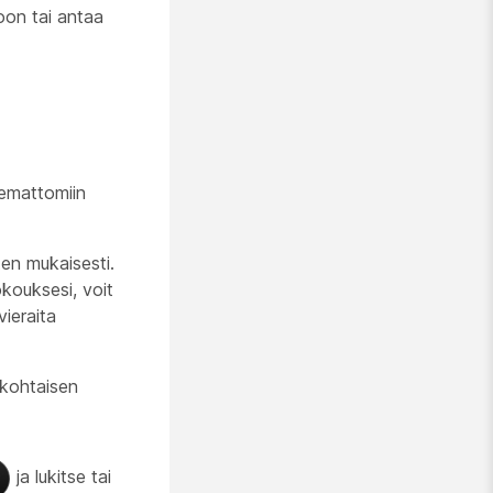
oon tai antaa
tsemattomiin
ten mukaisesti.
okouksesi, voit
ieraita
ökohtaisen
ja lukitse tai