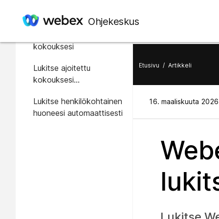
Tässä artikkelissa
Ohjekeskus
Lukitse tai avaa
kokouksesi
Etusivu
/
Artikkeli
Lukitse ajoitettu
kokouksesi
automaattisesti
Lukitse henkilökohtainen
16. maaliskuuta 2026
huoneesi automaattisesti
Web
luki
Lukitse We