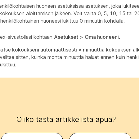
henkilökohtaisen huoneen asetuksissa asetuksen, joka lukits
kokouksen aloittamisen jälkeen. Voit valita 0, 5, 10, 15 tai 20
 henkilökohtainen huoneesi lukittuu 0 minuutin kohdalla.
bex-sivustollasi kohtaan
Asetukset
>
Oma huoneeni
.
kitse kokoukseni automaattisesti × minuuttia kokouksen a
 valitse sitten, kuinka monta minuuttia haluat ennen kuin henk
ukittuu.
Oliko tästä artikkelista apua?