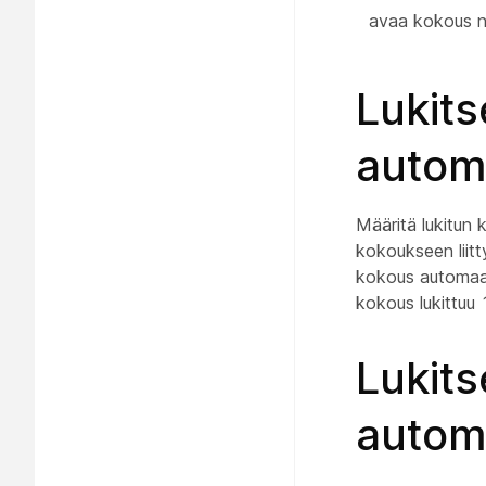
avaa kokous n
Lukits
automa
Määritä lukitun
kokoukseen liitty
kokous automaatt
kokous lukittuu 
Lukits
automa