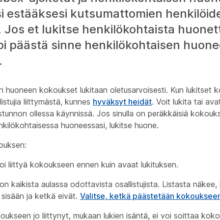
i estääksesi kutsumattomien henkilöid
n. Jos et lukitse henkilökohtaista huonet
oi päästä sinne henkilökohtaisen huone
.
 huoneen kokoukset lukitaan oletusarvoisesti. Kun lukitset k
istujia liittymästä, kunnes
hyväksyt heidät
. Voit lukita tai a
istunnon ollessa käynnissä. Jos sinulla on peräkkäisiä kokouksi
nkilökohtaisessa huoneessasi, lukitse huone.
kouksen:
oi liittyä kokoukseen ennen kuin avaat lukituksen.
on kaikista aulassa odottavista osallistujista. Listasta näkee
 sisään ja ketkä eivät.
Valitse, ketkä päästetään kokouksee
ukseen jo liittynyt, mukaan lukien isäntä, ei voi soittaa ko