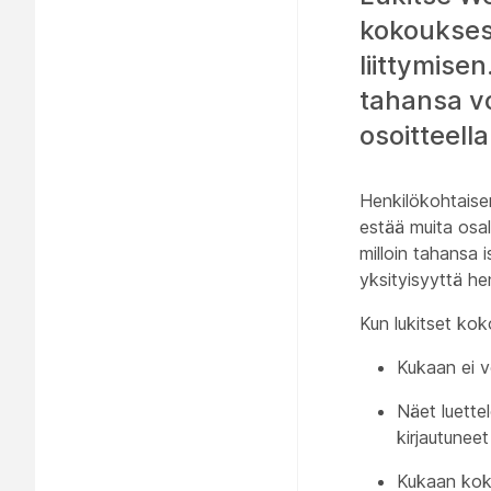
kokoukses
liittymise
tahansa v
osoitteella
Henkilökohtaisen
estää muita osall
milloin tahansa 
yksityisyyttä he
Kun lukitset ko
Kukaan ei v
Näet luettel
kirjautuneet
Kukaan koko