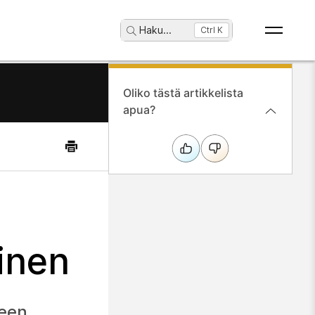
Haku
...
Ctrl K
Oliko tästä artikkelista
apua?
inen
neen