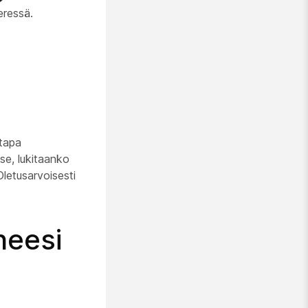
eressä.
atapa
tse, lukitaanko
Oletusarvoisesti
neesi