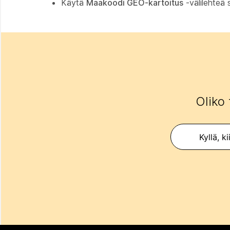
Käytä
Maakoodi GEO-kartoitus
-välilehteä 
Oliko 
Kyllä, ki