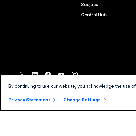
Suojaus
Control Hub
©
2026
Cisco ja/tai sen tytäryhtiöt. Kaikki oikeudet pidätetään.
By continuing to use our website, you acknowledge the use of
Privacy Statement
Change Settings