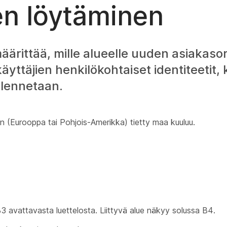
en löytäminen
äärittää, mille alueelle uuden asiakaso
käyttäjien henkilökohtaiset identiteetit, 
llennetaan.
en (Eurooppa tai Pohjois-Amerikka) tietty maa kuuluu.
3 avattavasta luettelosta. Liittyvä alue näkyy solussa B4.