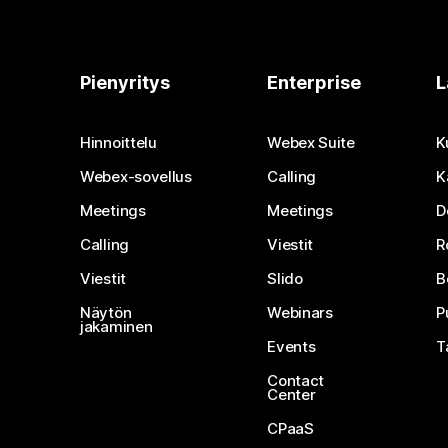
Pienyritys
Enterprise
L
Hinnoittelu
Webex Suite
K
Webex-sovellus
Calling
K
Meetings
Meetings
D
Calling
Viestit
R
Viestit
Slido
B
Näytön
Webinars
P
jakaminen
Events
T
Contact
Center
CPaaS