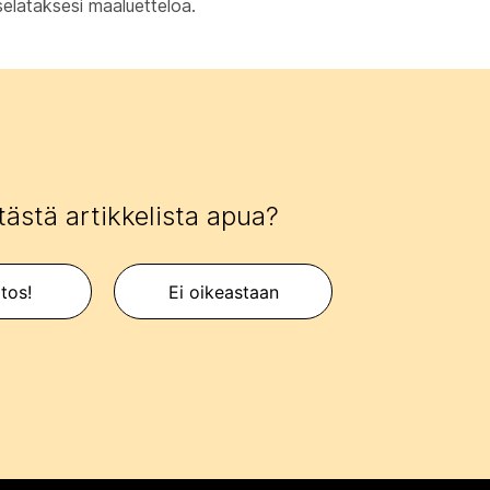
selataksesi maaluetteloa.
tästä artikkelista apua?
itos!
Ei oikeastaan