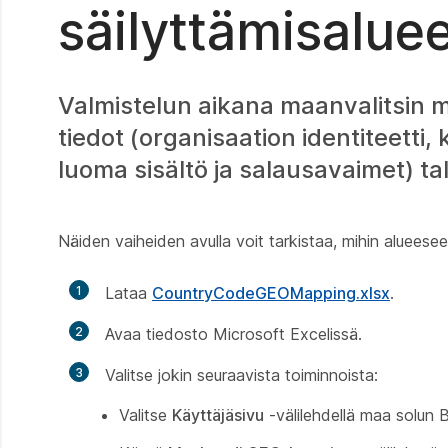
säilyttämisalue
Valmistelun aikana maanvalitsin m
tiedot (organisaation identiteetti, 
luoma sisältö ja salausavaimet) ta
Näiden vaiheiden avulla voit tarkistaa, mihin alueese
1
Lataa
CountryCodeGEOMapping.xlsx
.
2
Avaa tiedosto Microsoft Excelissä.
3
Valitse jokin seuraavista toiminnoista:
Valitse
Käyttäjäsivu
-välilehdellä maa solun B