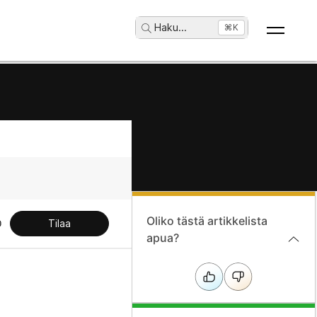
Haku
...
⌘K
Oliko tästä artikkelista
Tilaa
apua?