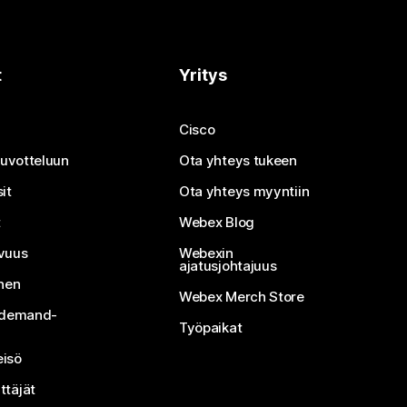
t
Yritys
Cisco
neuvotteluun
Ota yhteys tukeen
it
Ota yhteys myyntiin
t
Webex Blog
vuus
Webexin
ajatusjohtajuus
inen
Webex Merch Store
n-demand-
Työpaikat
isö
ttäjät