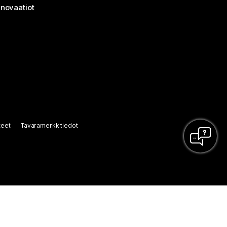
nnovaatiot
teet
Tavaramerkkitiedot