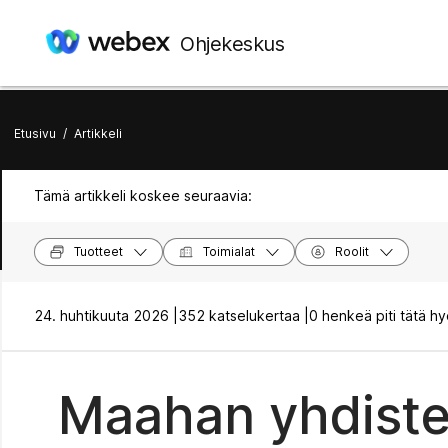
Ohjekeskus
Etusivu
/
Artikkeli
Tämä artikkeli koskee seuraavia:
Tuotteet
Toimialat
Roolit
24. huhtikuuta 2026 |
352 katselukertaa |
0 henkeä piti tätä hy
Maahan yhdistet