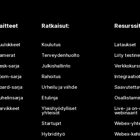
aitteet
Ratkaisut:
Resurssi
uulokkeet
Koulutus
Lataukset
amerat
Terveydenhuolto
Liity testi
esk-sarja
Julkishallinto
Verkkokurss
oom-sarja
Rahoitus
Integraatio
oard-sarja
Urheilu ja viihde
Saavutetta
uhelinsarja
Etulinja
Osallistam
arvikkeet
Yleishyödylliset
Live- ja o
yhteisöt
webinaarit
Startupit
Webex-yhte
Hybridityö
Webex-kehi