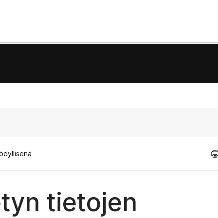
ödyllisenä
yn tietojen