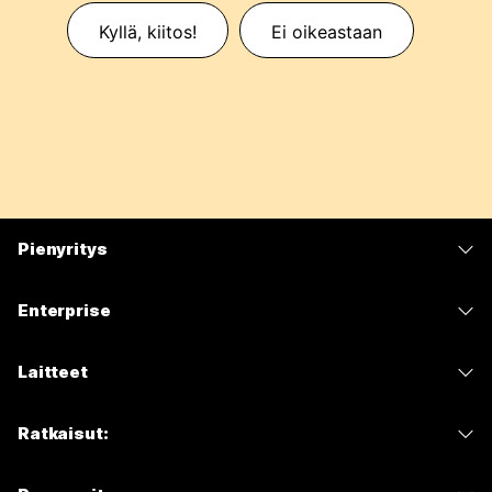
Kyllä, kiitos!
Ei oikeastaan
Pienyritys
Hinnoittelu
Enterprise
Webex-sovellus
Webex Suite
Laitteet
Meetings
Calling
Kuulokkeet
Calling
Ratkaisut:
Meetings
Kamerat
Viestit
Koulutus
Viestit