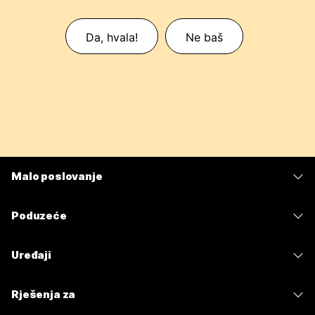
Da, hvala!
Ne baš
Malo poslovanje
Cijene
Poduzeće
Aplikacija Webex
Webex Suite
Uređaji
Sastanci
Calling
Slušalice
Calling
Rješenja za
Sastanci
Kamere
Poruke