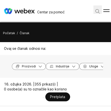
Centar za pomoć
Početak
/
Članak
Ovaj se članak odnosi na:
Proizvodi
Industrije
Uloge
16. ožujka 2026. |
355 prikaz(i) |
0 osobe(a) su to označile kao korisno
Pretplata