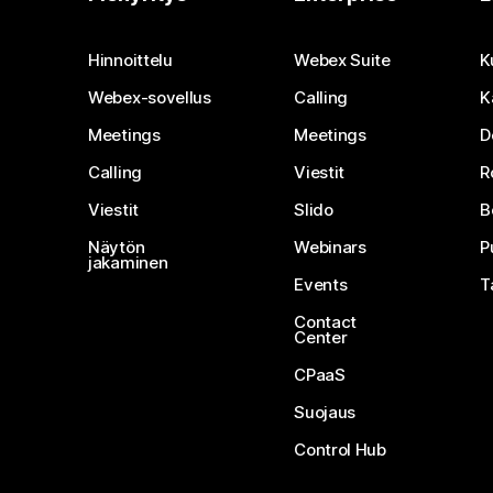
Hinnoittelu
Webex Suite
K
Webex-sovellus
Calling
K
Meetings
Meetings
D
Calling
Viestit
R
Viestit
Slido
B
Näytön
Webinars
P
jakaminen
Events
T
Contact
Center
CPaaS
Suojaus
Control Hub