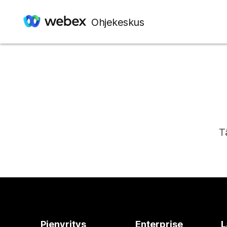
Ohjekeskus
T
Pienyritys
Enterprise
L