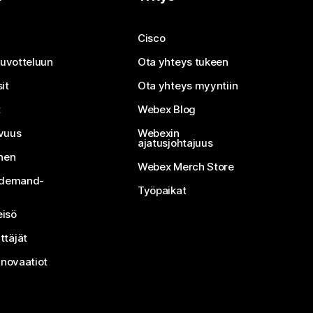
Cisco
neuvotteluun
Ota yhteys tukeen
it
Ota yhteys myyntiin
t
Webex Blog
vuus
Webexin
ajatusjohtajuus
inen
Webex Merch Store
n-demand-
Työpaikat
isö
ttäjät
nnovaatiot