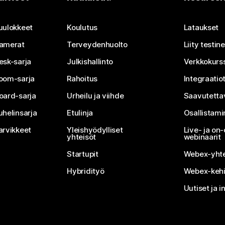
Lähetä kysymys
uulokkeet
Koulutus
Lataukset
amerat
Terveydenhuolto
Liity testi
esk-sarja
Julkishallinto
Verkkokurss
oom-sarja
Rahoitus
Integraatio
oard-sarja
Urheilu ja viihde
Saavutetta
uhelinsarja
Etulinja
Osallistam
arvikkeet
Yleishyödylliset
Live- ja o
yhteisöt
webinaarit
Startupit
Webex-yhte
Hybridityö
Webex-kehi
Uutiset ja i