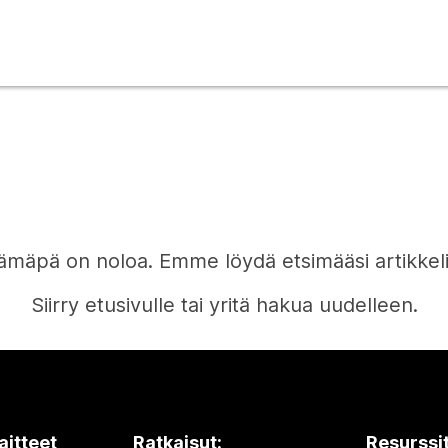
ämäpä on noloa. Emme löydä etsimääsi artikkeli
Siirry etusivulle tai yritä hakua uudelleen.
Etusivu
aitteet
Ratkaisut:
Resurssi
Tarvitsetko vastauksen?