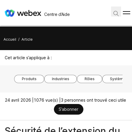
Centre d’Aide
Accueil
/
Article
Cet article s’applique à :
Produits
Industries
Rôles
Système d’ex
24 avril 2026 |
1076 vue(s) |
3 personnes ont trouvé ceci utile
S’abonner
Sécurité de l’extension du