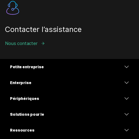
Contacter l’assistance
Nous contacter
Petite entreprise
Tarifs
Enterprise
Application Webex
Webex Suite
Périphériques
Meetings
Calling
Casques
Calling
Solutions pour le
Meetings
Caméras
Enseignement
Messagerie
Messagerie
Ressources
Série de bureaux
Soins de santé
Partage d’écran