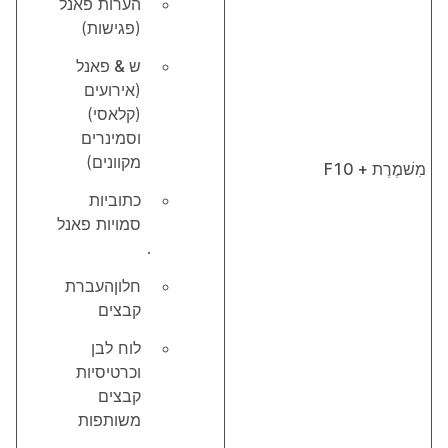
הערות
פאנל
(פגישות)
ש & פאנל
(אירועים
(קלאסי)
וסמינרים
מקוונים)
מִשׁמֶרֶת + F10
כתוביות
סמויות
פאנל
.
חלון
העברת
קבצים
לוח לבן
וכרטיסיות
קבצים
משותפות