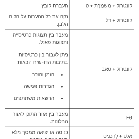
קונטרול + מִשׁמֶרֶת + ט
העברת קובץ.
נקה את כל ההערות על הלוח
קונטרול + דל
הלבן.
מעבר בין תצוגות כרטיסייה
ותצוגות פאנל.
ניתן לעבור בין כרטיסיות
בתיבות הדו-שיח הבאות:
קונטרול + טאב
הזמן והזכר
הגדרות פגישה
הרשאות משתתפים
מעבר בין אזור התוכן לאזור
F6
החלונות.
כניסה או יציאה ממסך מלא
אלט + לְהַכנִיס