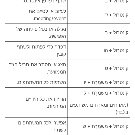
קונטרול + ב'
שתף דפדפן אינטרנט.
לעזוב או לסיים את
קונטרול + ל
meeting/event.
נעילה או בטל פתיחה של
קונטרול + ר
הפגישה.
דפדף כדי לפתוח ולשתף
קונטרול + הו
קובץ.
הצג או הסתר את סרגל הצד
קונטרול + ט
הממוזער.
קונטרול + מִשׁמֶרֶת + יו
השתקת כל המשתתפים.
קונטרול + מִשׁמֶרֶת + ל
הורידו את כל הידיים
(מארחים ומארחים משותפים
המורמות.
בלבד)
אפשרו לכל המשתתפים
קונטרול + מִשׁמֶרֶת + ש
לשתף.