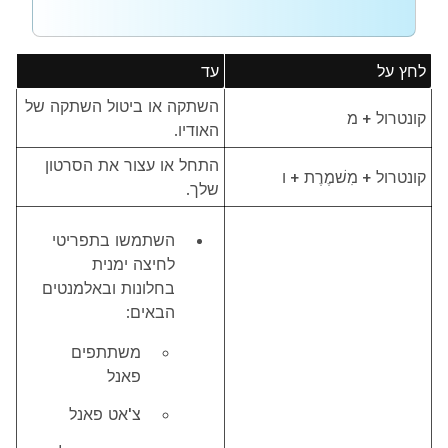
לחץ על
עד
השתקה או ביטול השתקה של
קונטרול + מ
האודיו.
התחל או עצור את הסרטון
קונטרול + מִשׁמֶרֶת + ו
שלך.
השתמשו בתפריטי
לחיצה ימנית
בחלונות ובאלמנטים
הבאים:
משתתפים
פאנל
צ'אט
פאנל