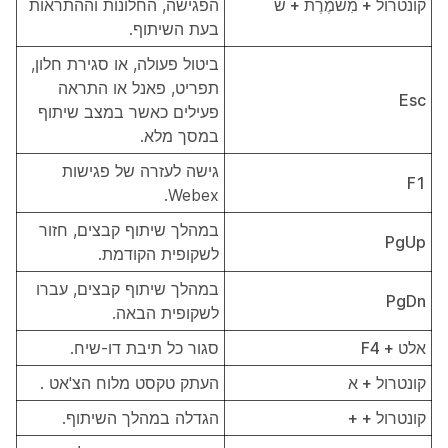
קונטרול + מִשׁמֶרֶת + ש
הפגישה, החלונות וההתראות
בעת השיתוף.
ביטול פעולה, או סגירת חלון,
תפריט, פאנל או התראה
Esc
פעילים כאשר במצב שיתוף
במסך מלא.
גישה לעזרה של פגישות
F1
Webex.
במהלך שיתוף קבצים, חזור
PgUp
לשקופית הקודמת.
במהלך שיתוף קבצים, עברו
PgDn
לשקופית הבאה.
אלט + F4
סגור כל תיבת דו-שיח.
קונטרול + א
העתק טקסט מלוח הצ'אט
.
קונטרול + +
הגדלה במהלך השיתוף.