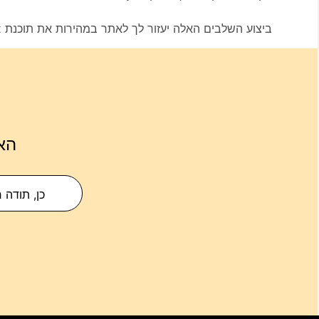
ביצוע השלבים האלה יעזור לך לאתר במהירות את תוכנת Webex ב-Mac שלך. אם יש לך שאלות נוספות, אל תהסס
הא
כן, תודה 