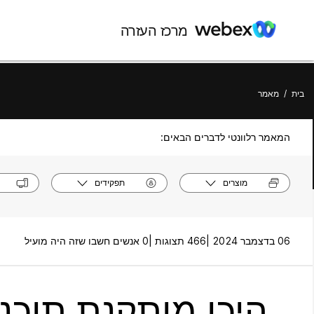
מרכז העזרה
בית
/
מאמר
המאמר רלוונטי לדברים הבאים:
מוצרים
תפקידים
06 בדצמבר 2024 |
466 תצוגות |
0 אנשים חשבו שזה היה מועיל
היכן מותקנת תוכנת Webex ב - c