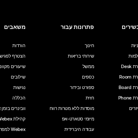
שירים
פתרונות עבור
משאבים
יות
חינוך
הורדות
מות
שירותי בריאות
הצטרף לפגיש
Desk
ממשל
שיעורים מקוונ
Room
כספים
שילובים
Board
ספורט ובידור
נגישות
Phone
חזית
הכללה
זרים
מוסדות ללא מטרות רווח
וובינרים בזמן
מיזמי סטארט-אפ
קהילת Webex
עבודה היברידית
Webex למפתחים