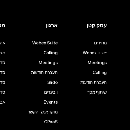
עסק קטן
ארגון
מכ
מחירים
Webex Suite
אוזנ
יישום Webex
Calling
מצל
Meetings
Meetings
סדרת 
Calling
העברת הודעות
סדרת 
העברת הודעות
Slido
סדרת 
שיתוף מסך
וובינרים
סדרת 
Events
אבי
מוקד אנשי הקשר
CPaaS