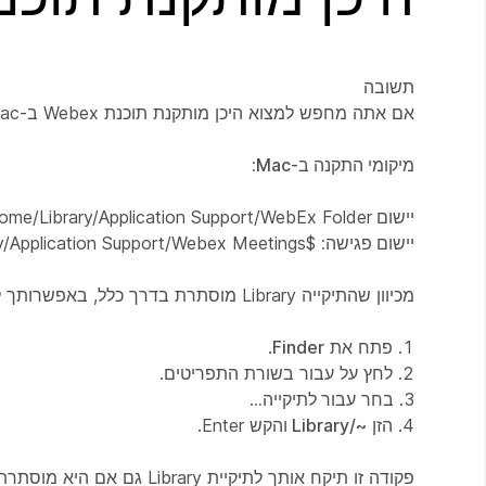
תשובה
אם אתה מחפש למצוא היכן מותקנת תוכנת Webex ב-Mac שלך, הנה הפרטים:
מיקומי התקנה ב-Mac:
יישום Webex:
me/Library/Application Support/WebEx Folder/
יישום פגישה:
$Home/Library/Application Support/Webex Meetings
מכיוון שהתיקייה Library מוסתרת בדרך כלל, באפשרותך לבצע את השלבים הבאים כדי לגשת אליה:
1. פתח את
Finder
.
2. לחץ על
עבור
בשורת התפריטים.
3. בחר
עבור לתיקייה..
.
4. הזן
~/Library
והקש Enter.
פקודה זו תיקח אותך לתיקיית Library גם אם היא מוסתרת.