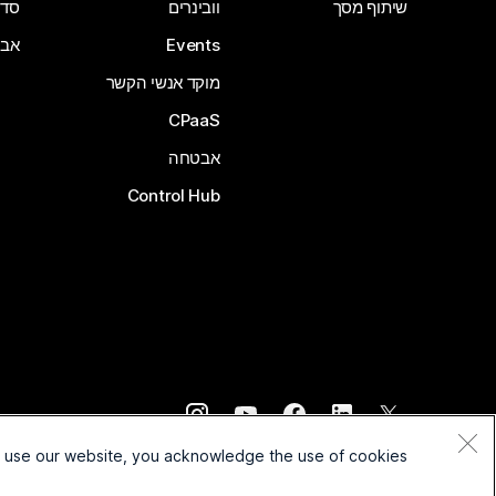
שיתוף מסך
וובינרים
סדרת 
Events
אבי
מוקד אנשי הקשר
CPaaS
אבטחה
Control Hub
©
2026
Cisco ו/או החברות המשויכות לה. כל הזכויות שמורות.
o use our website, you acknowledge the use of cookies.