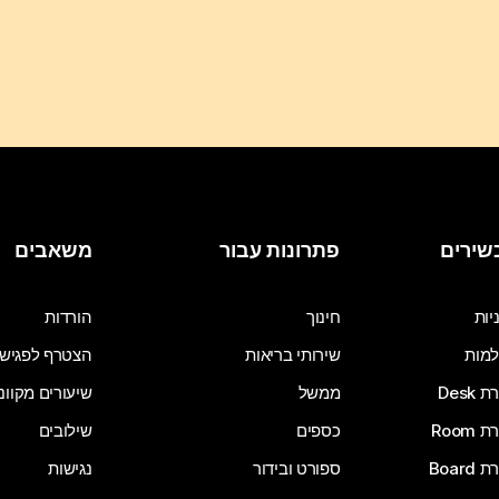
שירים
פתרונות עבור
משאבים
יות
חינוך
הורדות
מות
שירותי בריאות
הצטרף לפגיש
Desk
ממשל
שיעורים מקוונ
Room
כספים
שילובים
Board
ספורט ובידור
נגישות