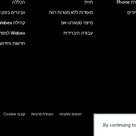
Phone
חזית
הכללה
זרים
מוסדות ללא מטרות רווח
וובינרים בזמן
מיזמי סטארט-אפ
קהילת Webex
עבודה היברידית
Webex למפתחים
חדשות וחידוש
תנאים והתניות
הצהרת פרטיות
קובצי Cookie
By continuing t