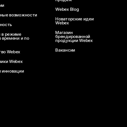
ии
Webex Blog
ные возможности
Новаторские идеи
Webex
ность
Магазин
 в режиме
брендированной
 времени и по
продукции Webex
Вакансии
во Webex
чики Webex
и инновации