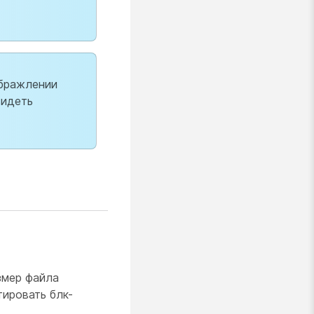
ображлении
видеть
змер файла
ировать блк-