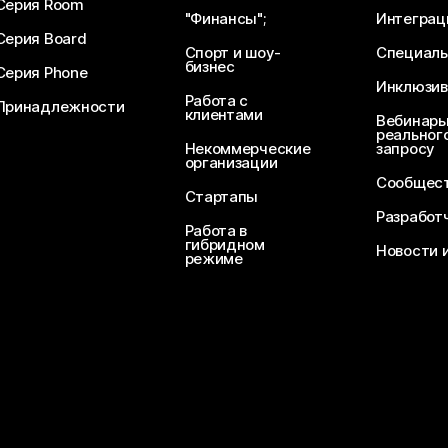
Серия Room
"Финансы";
Интеграц
Серия Board
Спорт и шоу-
Специаль
бизнес
Серия Phone
Инклюзив
Работа с
Принадлежности
клиентами
Вебинары
реального
Некоммерческие
запросу
организации
Сообщест
Стартапы
Разработ
Работа в
гибридном
Новости 
режиме