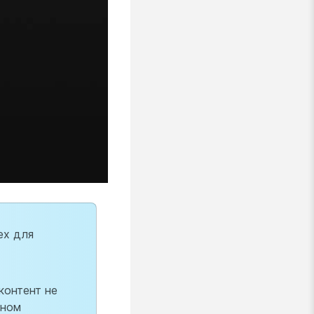
ex для
контент не
дном