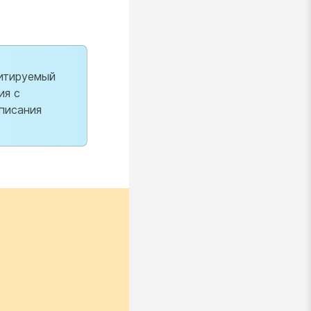
цитируемый
ия с
писания