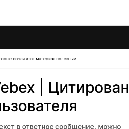
оторые сочли этот материал полезным
ebex | Цитирова
ьзователя
екст в ответное сообщение, можно