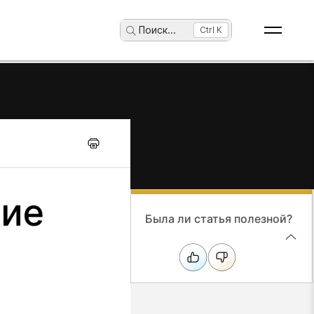
Поиск
...
Ctrl K
ние
Была ли статья полезной?