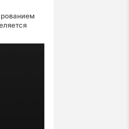
тированием
еляется