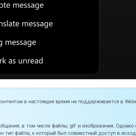
онтентом в настоящее время не поддерживается в Web
щения, в том числе файлы, giF и изображения. Однако 
ен тип файла, к который был совместный доступ в исхо