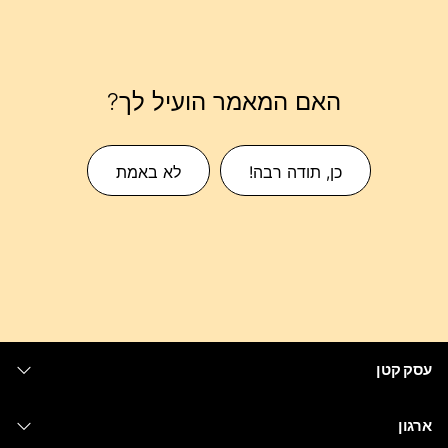
האם המאמר הועיל לך?
כן, תודה רבה!
לא באמת
עסק קטן
מחירים
ארגון
יישום Webex