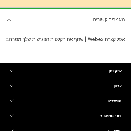
מאמרים קשורים
אפליקציית Webex | שתף את הקלטות הפגישות שלך ממרחב
עסק קטן
מחירים
ארגון
יישום Webex
Webex Suite
מכשירים
Meetings
Calling
אוזניות
Calling
פתרונות עבור
Meetings
מצלמות
חינוך
העברת הודעות
העברת הודעות
משאבים