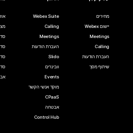
מחירים
Webex Suite
אוזנ
יישום Webex
Calling
מצל
Meetings
Meetings
סדרת 
Calling
העברת הודעות
סדרת 
העברת הודעות
Slido
סדרת 
שיתוף מסך
וובינרים
סדרת 
Events
אבי
מוקד אנשי הקשר
CPaaS
אבטחה
Control Hub