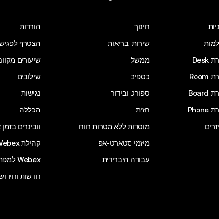
שלח שאלה
יות
חינוך
הורדות
מות
שירותי בריאות
הצטרף לפגיש
Desk
ממשל
שיעורים מקוונ
Room
כספים
שילובים
Board
ספורט ובידור
נגישות
Phone
חזית
הכללה
זרים
מוסדות ללא מטרות רווח
וובינרים בזמן
מיזמי סטארט-אפ
קהילת Webex
עבודה היברידית
Webex למפתחים
חדשות וחידוש