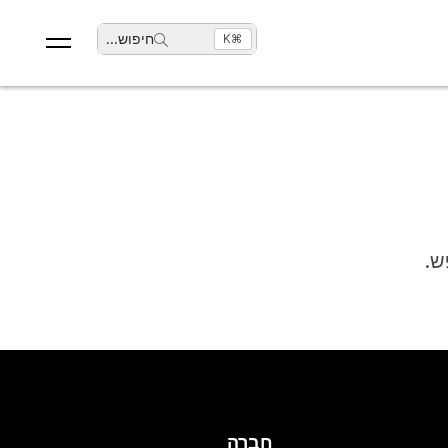
חיפוש
...
⌘K
ש.
חברה