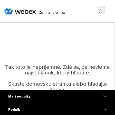
Centrum pomoci
Tak toto je nepríjemné. Zdá sa, že nevieme
nájsť článok, ktorý hľadáte.
Skúste domovskú stránku alebo hľadajte
znova.
Malé podniky
Ceny
Podnik
Domov